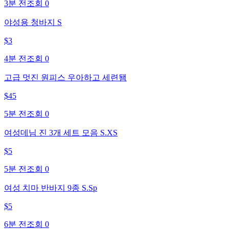
3분 전
조회
0
야성용 청바지 S
$
3
4분 전
조회
0
고급 멋진 원피스 우아하고 세련됌
$
45
5분 전
조회
0
여성데님 진 3개 세트 모음 S.XS
$
5
5분 전
조회
0
여성 치마 반바지 9종 S.Sp
$
5
6분 전
조회
0