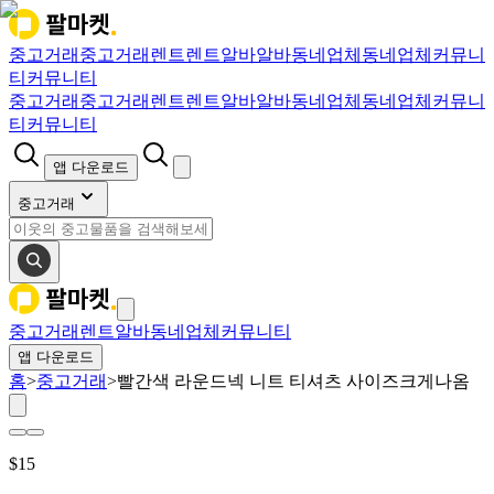
중고거래
중고거래
렌트
렌트
알바
알바
동네업체
동네업체
커뮤니
티
커뮤니티
중고거래
중고거래
렌트
렌트
알바
알바
동네업체
동네업체
커뮤니
티
커뮤니티
앱 다운로드
중고거래
중고거래
렌트
알바
동네업체
커뮤니티
앱 다운로드
홈
>
중고거래
>
빨간색 라운드넥 니트 티셔츠 사이즈크게나옴
$
15