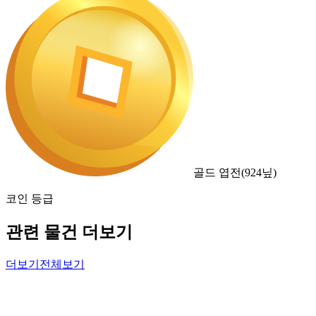
골드 엽전
(
924
닢)
코인 등급
관련 물건 더보기
더보기
전체보기