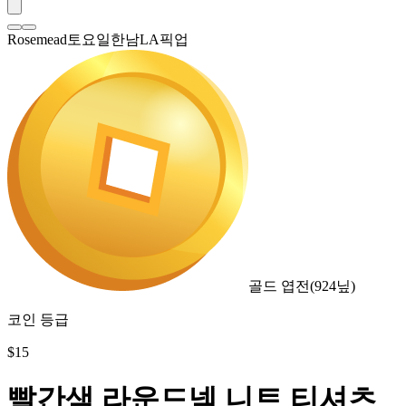
Rosemead토요일한남LA픽업
골드 엽전
(
924
닢)
코인 등급
$
15
빨간색 라운드넥 니트 티셔츠