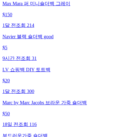
Max Mara 퍼 미니숄더백 그레이
$
150
1달 전
조회
214
Navier 블랙 숄더백 good
$
5
9시간 전
조회
31
LV 쇼핑백 DIY 토트백
$
20
1달 전
조회
300
Marc by Marc Jacobs 브라운 가죽 숄더백
$
50
18일 전
조회
116
부드러운가죽 숄더백