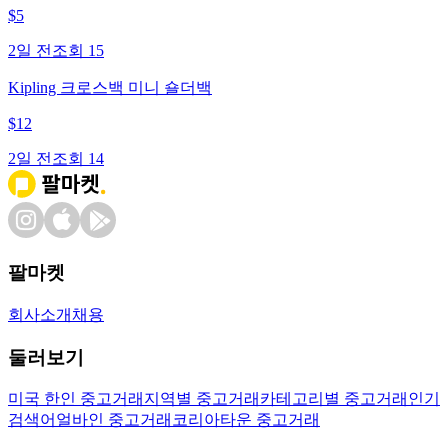
$
5
2일 전
조회
15
Kipling 크로스백 미니 숄더백
$
12
2일 전
조회
14
팔마켓
회사소개
채용
둘러보기
미국 한인 중고거래
지역별 중고거래
카테고리별 중고거래
인기
검색어
얼바인 중고거래
코리아타운 중고거래