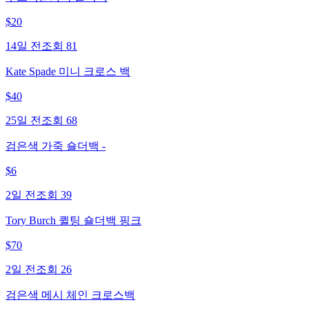
$
20
14일 전
조회
81
Kate Spade 미니 크로스 백
$
40
25일 전
조회
68
검은색 가죽 숄더백 -
$
6
2일 전
조회
39
Tory Burch 퀼팅 숄더백 핑크
$
70
2일 전
조회
26
검은색 메시 체인 크로스백