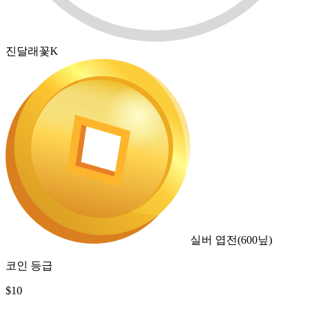
진달래꽃K
실버 엽전
(
600
닢)
코인 등급
$
10