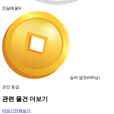
진달래꽃K
실버 엽전
(
600
닢)
코인 등급
관련 물건 더보기
더보기
전체보기