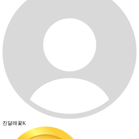
진달래꽃K