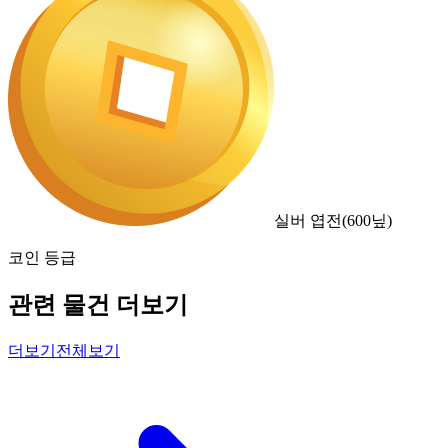
실버 엽전
(
600
닢)
코인 등급
관련 물건 더보기
더보기
전체보기