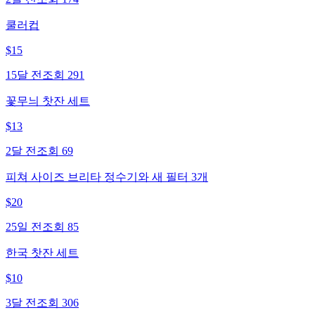
쿨러컵
$
15
15달 전
조회
291
꽃무늬 찻잔 세트
$
13
2달 전
조회
69
피쳐 사이즈 브리타 정수기와 새 필터 3개
$
20
25일 전
조회
85
한국 찻잔 세트
$
10
3달 전
조회
306