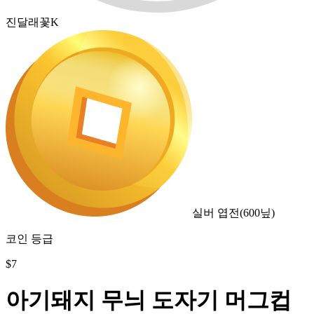
진달래꽃K
실버 엽전
(
600
닢)
코인 등급
$
7
아기돼지 무늬 도자기 머그컵