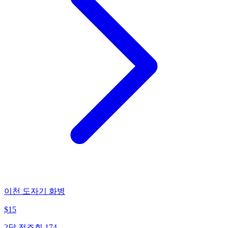
이천 도자기 화병
$
15
2달 전
조회
174