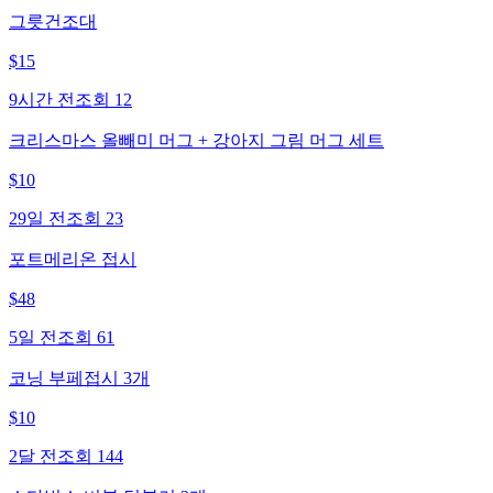
그릇건조대
$
15
9시간 전
조회
12
크리스마스 올빼미 머그 + 강아지 그림 머그 세트
$
10
29일 전
조회
23
포트메리온 접시
$
48
5일 전
조회
61
코닝 부페접시 3개
$
10
2달 전
조회
144