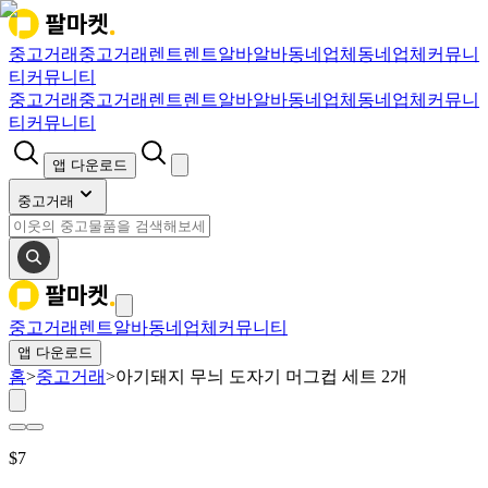
중고거래
중고거래
렌트
렌트
알바
알바
동네업체
동네업체
커뮤니
티
커뮤니티
중고거래
중고거래
렌트
렌트
알바
알바
동네업체
동네업체
커뮤니
티
커뮤니티
앱 다운로드
중고거래
중고거래
렌트
알바
동네업체
커뮤니티
앱 다운로드
홈
>
중고거래
>
아기돼지 무늬 도자기 머그컵 세트 2개
$
7