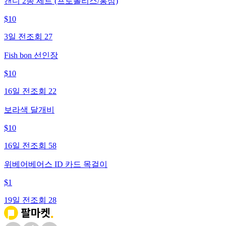
캔디 2종 세트 (프로폴리스/홍삼)
$
10
3일 전
조회
27
Fish bon 선인장
$
10
16일 전
조회
22
보라색 달개비
$
10
16일 전
조회
58
위베어베어스 ID 카드 목걸이
$
1
19일 전
조회
28