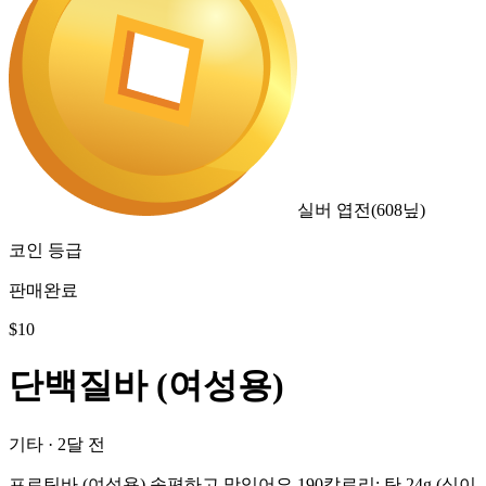
실버 엽전
(
608
닢)
코인 등급
판매완료
$
10
단백질바 (여성용)
기타
·
2달 전
프로틴바 (여성용) 속편하고 맛있어요 190칼로리: 탄 24g (식이