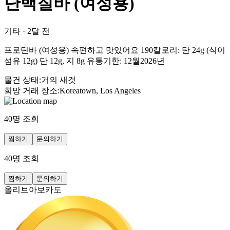
단백질바 (여성용)
기타
·
2달 전
프로틴바 (여성용) 속편하고 맛있어요 190칼로리: 탄 24g (식이
섬유 12g) 단 12g, 지 8g 유통기한: 12월2026년
물건 상태
:
거의 새것
희망 거래 장소
:
Koreatown, Los Angeles
40
명 조회
찜하기
문의하기
40
명 조회
찜하기
문의하기
올리브아보카도