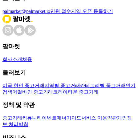
palmarket@palmarket.io
민원 접수
지역 오픈 등록하기
팔마켓
회사소개
채용
둘러보기
미국 한인 중고거래
지역별 중고거래
카테고리별 중고거래
인기
검색어
얼바인 중고거래
코리아타운 중고거래
정책 및 약관
중고거래
커뮤니티
이벤트
매너가이드
서비스 이용약관
개인정
보 처리방침
비즈니스