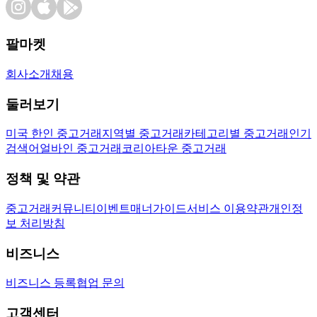
팔마켓
회사소개
채용
둘러보기
미국 한인 중고거래
지역별 중고거래
카테고리별 중고거래
인기
검색어
얼바인 중고거래
코리아타운 중고거래
정책 및 약관
중고거래
커뮤니티
이벤트
매너가이드
서비스 이용약관
개인정
보 처리방침
비즈니스
비즈니스 등록
협업 문의
고객센터