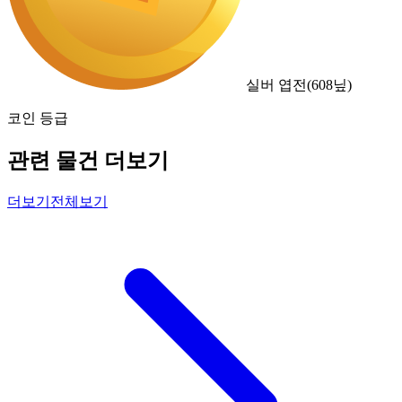
실버 엽전
(
608
닢)
코인 등급
관련 물건 더보기
더보기
전체보기