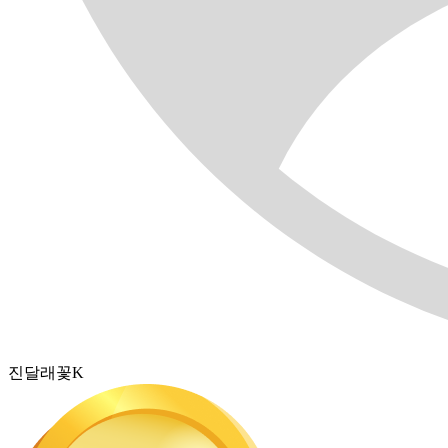
진달래꽃K