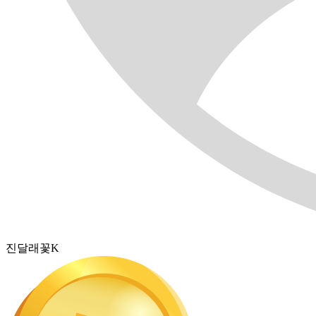
진달래꽃K