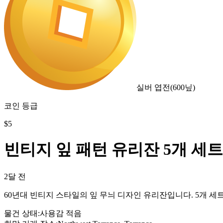
실버 엽전
(
600
닢)
코인 등급
$
5
빈티지 잎 패턴 유리잔 5개 세트
2달 전
60년대 빈티지 스타일의 잎 무늬 디자인 유리잔입니다. 5개 
물건 상태
:
사용감 적음