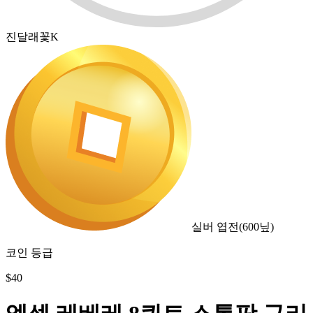
진달래꽃K
실버 엽전
(
600
닢)
코인 등급
$
40