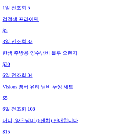
1일 전
조회
5
검정색 프라이팬
$
5
3일 전
조회
32
한샘 주방용 양수냄비 블루 오렌지
$
30
6일 전
조회
34
Visions 앰버 유리 냄비 뚜껑 세트
$
5
6일 전
조회
108
버너, 양은냄비 (6센치) 판매합니다
$
15