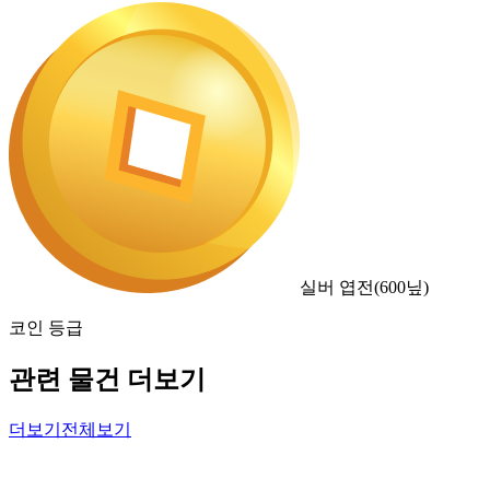
실버 엽전
(
600
닢)
코인 등급
관련 물건 더보기
더보기
전체보기