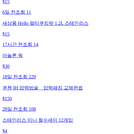
$
15
6일 전
조회
11
새상품 Hello 멀티쿠킹팟 1.2L 스테인리스
$
15
17시간 전
조회
14
아놀론 웍
$
30
18일 전
조회
229
쿠첸 IH 압력밥솥 _ 압력패킹 교체완료
$
150
28일 전
조회
108
스테인리스 미니 철수세미 12개입
$
4