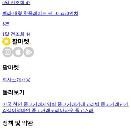
6일 전
조회
47
벨라 대형 핫플레이트 팬 10.5x20인치
$
25
1달 전
조회
44
팔마켓
회사소개
채용
둘러보기
미국 한인 중고거래
지역별 중고거래
카테고리별 중고거래
인기
검색어
얼바인 중고거래
코리아타운 중고거래
정책 및 약관