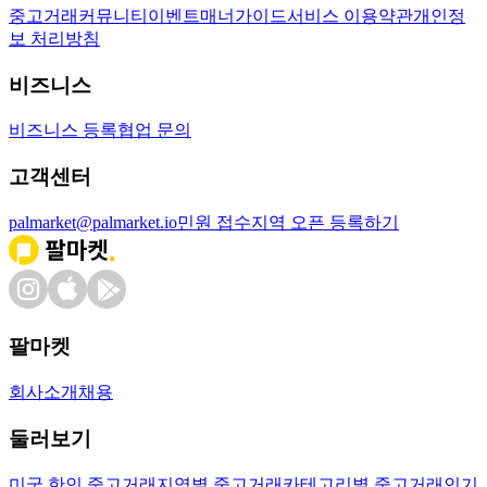
중고거래
커뮤니티
이벤트
매너가이드
서비스 이용약관
개인정
보 처리방침
비즈니스
비즈니스 등록
협업 문의
고객센터
palmarket@palmarket.io
민원 접수
지역 오픈 등록하기
팔마켓
회사소개
채용
둘러보기
미국 한인 중고거래
지역별 중고거래
카테고리별 중고거래
인기