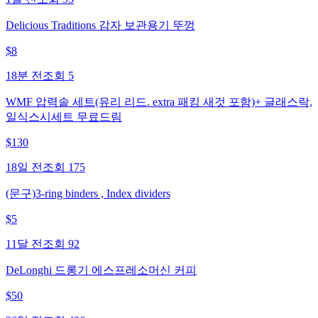
Delicious Traditions 감자 보관용기 뚜껑
$
8
18분 전
조회
5
WMF 압력솥 세트(유리 리드. extra 패킹 새것 포함)+ 글래스락,
일식스시세트 무료드림
$
130
18일 전
조회
175
(문구)3-ring binders , Index dividers
$
5
11달 전
조회
92
DeLonghi 드롱기 에스프레소머신 커피
$
50