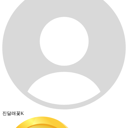
진달래꽃K