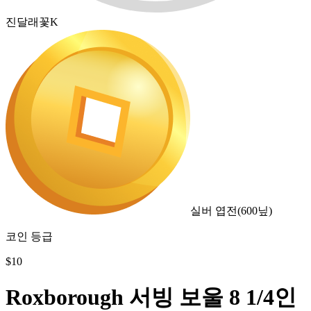
진달래꽃K
실버 엽전
(
600
닢)
코인 등급
$
10
Roxborough 서빙 보울 8 1/4인