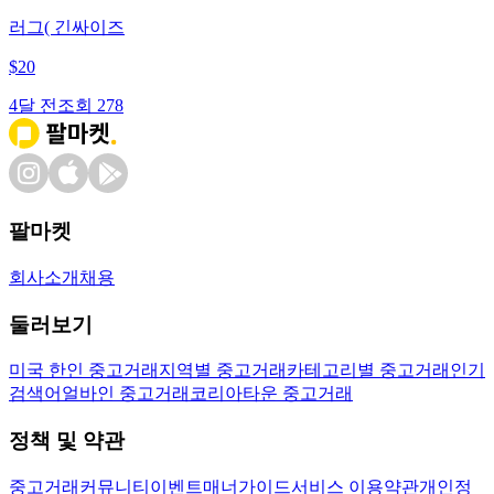
러그( 긴싸이즈
$
20
4달 전
조회
278
팔마켓
회사소개
채용
둘러보기
미국 한인 중고거래
지역별 중고거래
카테고리별 중고거래
인기
검색어
얼바인 중고거래
코리아타운 중고거래
정책 및 약관
중고거래
커뮤니티
이벤트
매너가이드
서비스 이용약관
개인정