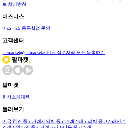
보 처리방침
비즈니스
비즈니스 등록
협업 문의
고객센터
palmarket@palmarket.io
민원 접수
지역 오픈 등록하기
팔마켓
회사소개
채용
둘러보기
미국 한인 중고거래
지역별 중고거래
카테고리별 중고거래
인기
검색어
얼바인 중고거래
코리아타운 중고거래