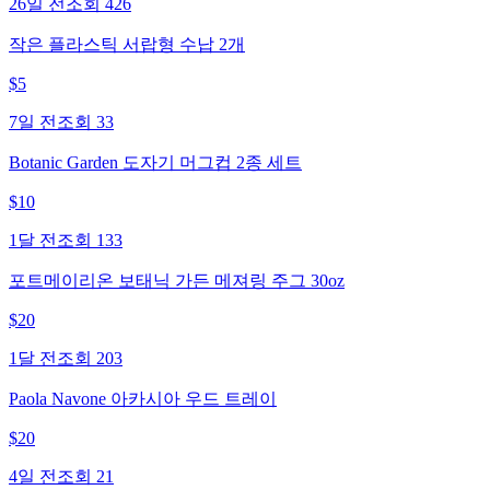
26일 전
조회
426
작은 플라스틱 서랍형 수납 2개
$
5
7일 전
조회
33
Botanic Garden 도자기 머그컵 2종 세트
$
10
1달 전
조회
133
포트메이리온 보태닉 가든 메져링 주그 30oz
$
20
1달 전
조회
203
Paola Navone 아카시아 우드 트레이
$
20
4일 전
조회
21