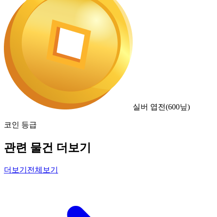
실버 엽전
(
600
닢)
코인 등급
관련 물건 더보기
더보기
전체보기