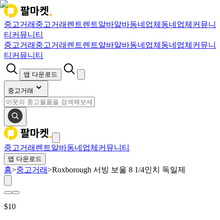
중고거래
중고거래
렌트
렌트
알바
알바
동네업체
동네업체
커뮤니
티
커뮤니티
중고거래
중고거래
렌트
렌트
알바
알바
동네업체
동네업체
커뮤니
티
커뮤니티
앱 다운로드
중고거래
중고거래
렌트
알바
동네업체
커뮤니티
앱 다운로드
홈
>
중고거래
>
Roxborough 서빙 보울 8 1/4인치 독일제
$
10