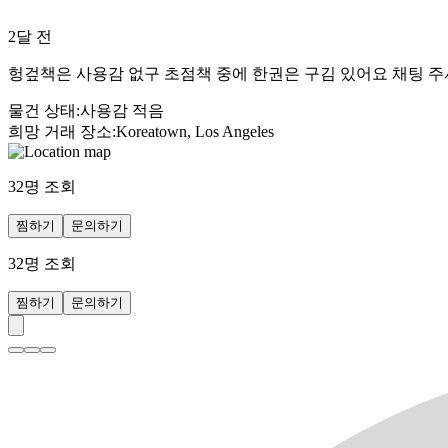
2달 전
헝겊책은 사용감 없구 초점책 중에 한권은 구김 있어요 채팅 주
물건 상태
:
사용감 적음
희망 거래 장소
:
Koreatown, Los Angeles
32
명 조회
찜하기
문의하기
32
명 조회
찜하기
문의하기