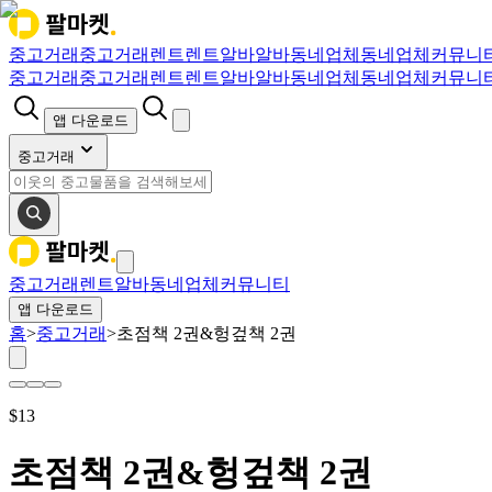
중고거래
중고거래
렌트
렌트
알바
알바
동네업체
동네업체
커뮤니
중고거래
중고거래
렌트
렌트
알바
알바
동네업체
동네업체
커뮤니
앱 다운로드
중고거래
중고거래
렌트
알바
동네업체
커뮤니티
앱 다운로드
홈
>
중고거래
>
초점책 2권&헝겊책 2권
$
13
초점책 2권&헝겊책 2권