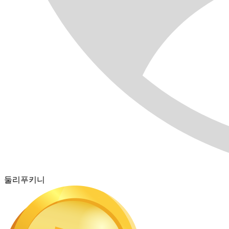
둘리푸키니