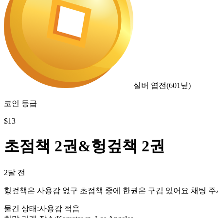
실버 엽전
(
601
닢)
코인 등급
$
13
초점책 2권&헝겊책 2권
2달 전
헝겊책은 사용감 없구 초점책 중에 한권은 구김 있어요 채팅 주
물건 상태
:
사용감 적음