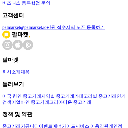
비즈니스 등록
협업 문의
고객센터
palmarket@palmarket.io
민원 접수
지역 오픈 등록하기
팔마켓
회사소개
채용
둘러보기
미국 한인 중고거래
지역별 중고거래
카테고리별 중고거래
인기
검색어
얼바인 중고거래
코리아타운 중고거래
정책 및 약관
중고거래
커뮤니티
이벤트
매너가이드
서비스 이용약관
개인정