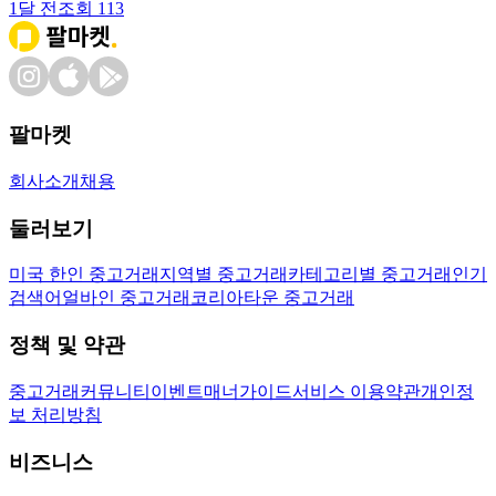
1달 전
조회
113
팔마켓
회사소개
채용
둘러보기
미국 한인 중고거래
지역별 중고거래
카테고리별 중고거래
인기
검색어
얼바인 중고거래
코리아타운 중고거래
정책 및 약관
중고거래
커뮤니티
이벤트
매너가이드
서비스 이용약관
개인정
보 처리방침
비즈니스