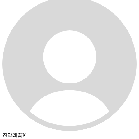
진달래꽃K