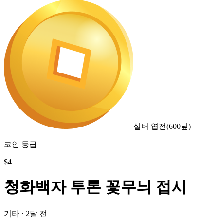
실버 엽전
(
600
닢)
코인 등급
$
4
청화백자 투톤 꽃무늬 접시
기타
·
2달 전