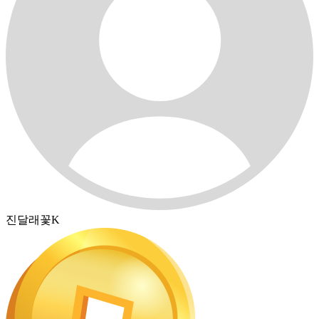
진달래꽃K