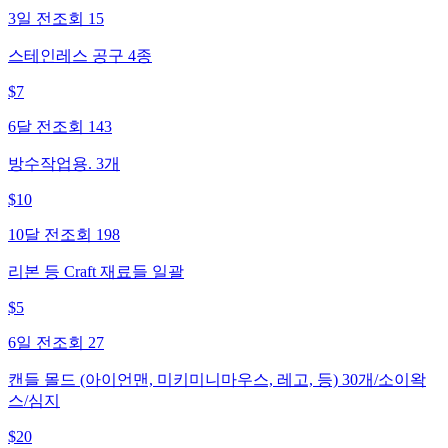
3일 전
조회
15
스테인레스 공구 4종
$
7
6달 전
조회
143
방수작업용. 3개
$
10
10달 전
조회
198
리본 등 Craft 재료들 일괄
$
5
6일 전
조회
27
캔들 몰드 (아이언맨, 미키미니마우스, 레고, 등) 30개/소이왁
스/심지
$
20