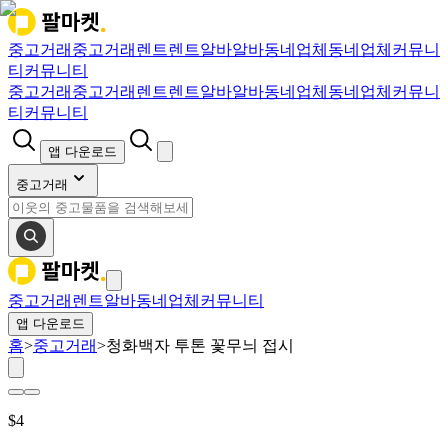
중고거래
중고거래
렌트
렌트
알바
알바
동네업체
동네업체
커뮤니
티
커뮤니티
중고거래
중고거래
렌트
렌트
알바
알바
동네업체
동네업체
커뮤니
티
커뮤니티
앱 다운로드
중고거래
중고거래
렌트
알바
동네업체
커뮤니티
앱 다운로드
홈
>
중고거래
>
청화백자 투톤 꽃무늬 접시
$
4