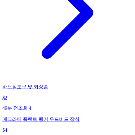
바느질도구 및 화장솜
$
2
49분 전
조회
4
매크라메 플랜트 행거 우드비드 장식
$
4