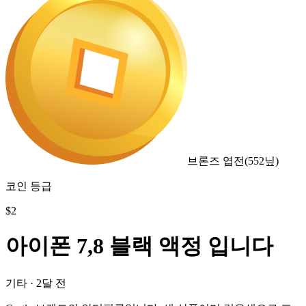
브론즈 엽전
(
552
닢)
코인 등급
$
2
아이폰 7,8 블랙 액정 입니다
기타
·
2달 전