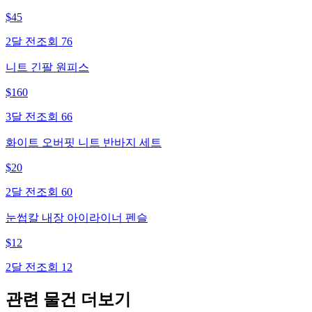
$
45
2달 전
조회
76
니트 긴팔 원피스
$
160
3달 전
조회
66
화이트 오버핏 니트 반바지 세트
$
20
2달 전
조회
60
눈썹칼 내장 아이라이너 펜슬
$
12
2달 전
조회
12
관련 물건 더보기