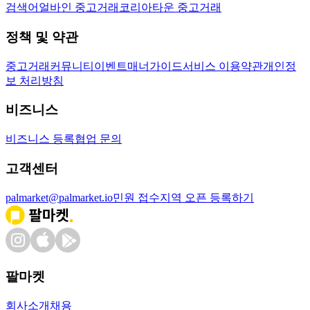
검색어
얼바인 중고거래
코리아타운 중고거래
정책 및 약관
중고거래
커뮤니티
이벤트
매너가이드
서비스 이용약관
개인정
보 처리방침
비즈니스
비즈니스 등록
협업 문의
고객센터
palmarket@palmarket.io
민원 접수
지역 오픈 등록하기
팔마켓
회사소개
채용