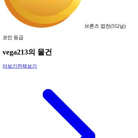
브론즈 엽전
(
552
닢)
코인 등급
vega213의 물건
더보기
전체보기