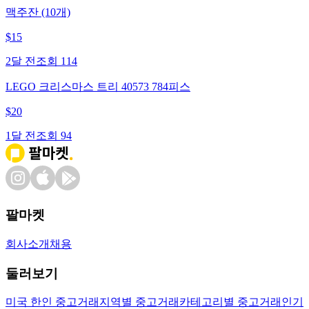
맥주잔 (10개)
$
15
2달 전
조회
114
LEGO 크리스마스 트리 40573 784피스
$
20
1달 전
조회
94
팔마켓
회사소개
채용
둘러보기
미국 한인 중고거래
지역별 중고거래
카테고리별 중고거래
인기