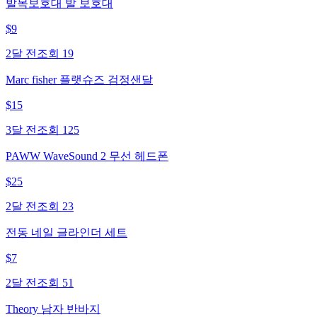
발목보호대 발 보호대
$
9
2달 전
조회
19
Marc fisher 플랫슈즈 검정샌달
$
15
3달 전
조회
125
PAWW WaveSound 2 무선 헤드폰
$
25
2달 전
조회
23
전동 네일 글라인더 세트
$
7
2달 전
조회
51
Theory 남자 반바지