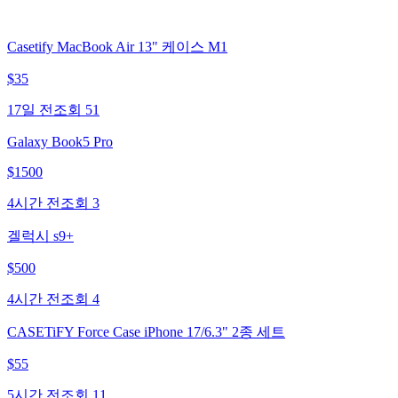
Casetify MacBook Air 13" 케이스 M1
$
35
17일 전
조회
51
Galaxy Book5 Pro
$
1500
4시간 전
조회
3
겔럭시 s9+
$
500
4시간 전
조회
4
CASETiFY Force Case iPhone 17/6.3" 2종 세트
$
55
5시간 전
조회
11