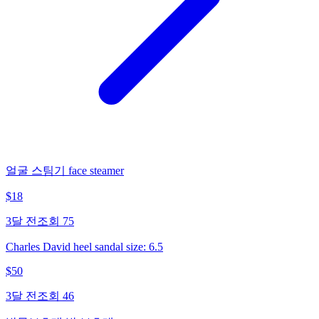
얼굴 스팀기 face steamer
$
18
3달 전
조회
75
Charles David heel sandal size: 6.5
$
50
3달 전
조회
46