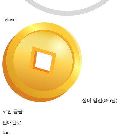
kglove
실버 엽전
(
695
닢)
코인 등급
판매완료
$
40