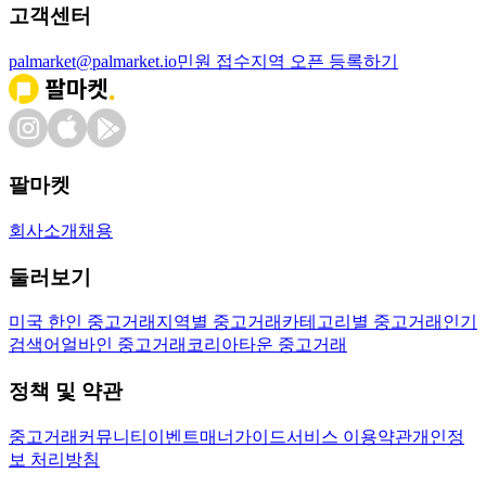
고객센터
palmarket@palmarket.io
민원 접수
지역 오픈 등록하기
팔마켓
회사소개
채용
둘러보기
미국 한인 중고거래
지역별 중고거래
카테고리별 중고거래
인기
검색어
얼바인 중고거래
코리아타운 중고거래
정책 및 약관
중고거래
커뮤니티
이벤트
매너가이드
서비스 이용약관
개인정
보 처리방침