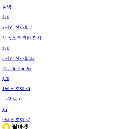
물병
$
10
2시간 전
조회
7
레녹스 타원형 접시
$
10
3시간 전
조회
22
Electric Hot Pot
$
20
1달 전
조회
86
나무 도마
$
5
9일 전
조회
57