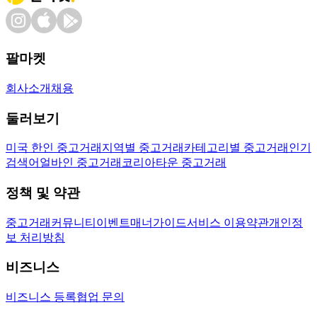
팔마켓
회사소개
채용
둘러보기
미국 한인 중고거래
지역별 중고거래
카테고리별 중고거래
인기
검색어
얼바인 중고거래
코리아타운 중고거래
정책 및 약관
중고거래
커뮤니티
이벤트
매너가이드
서비스 이용약관
개인정
보 처리방침
비즈니스
비즈니스 등록
협업 문의