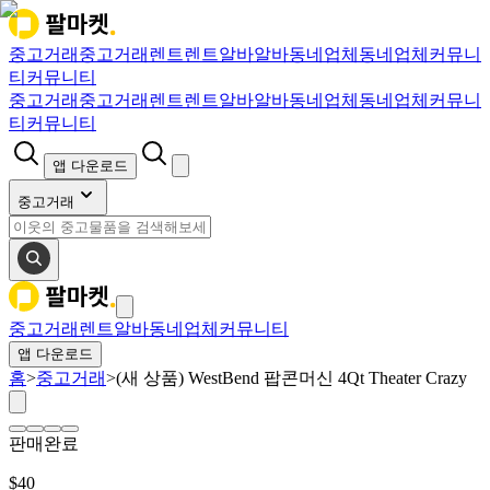
중고거래
중고거래
렌트
렌트
알바
알바
동네업체
동네업체
커뮤니
티
커뮤니티
중고거래
중고거래
렌트
렌트
알바
알바
동네업체
동네업체
커뮤니
티
커뮤니티
앱 다운로드
중고거래
중고거래
렌트
알바
동네업체
커뮤니티
앱 다운로드
홈
>
중고거래
>
(새 상품) WestBend 팝콘머신 4Qt Theater Crazy
판매완료
$
40