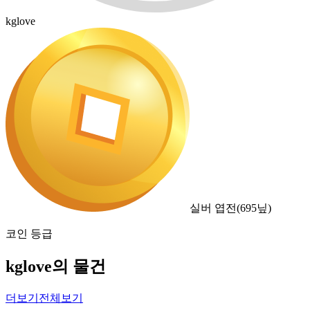
kglove
실버 엽전
(
695
닢)
코인 등급
kglove의 물건
더보기
전체보기