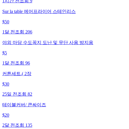
1시간 전
조회
9
Sur la table 에어프라이어 스테인리스
$
50
1달 전
조회
206
야외 마당 수도꼭지 도난 및 무단 사용 방지용
$
5
1달 전
조회
96
커튼세트.( 2장
$
30
25일 전
조회
82
테이블커버/ 큰싸이즈
$
20
2달 전
조회
135