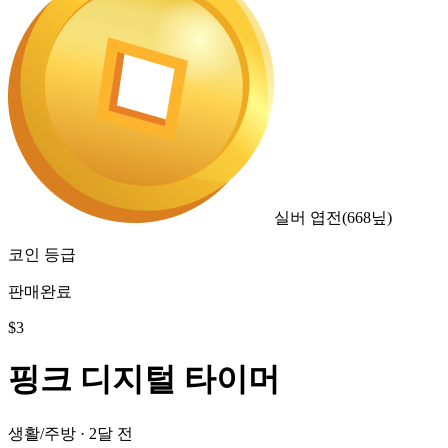
실버 엽전
(
668
닢)
코인 등급
판매완료
$
3
핑크 디지털 타이머
생활/주방
·
2달 전