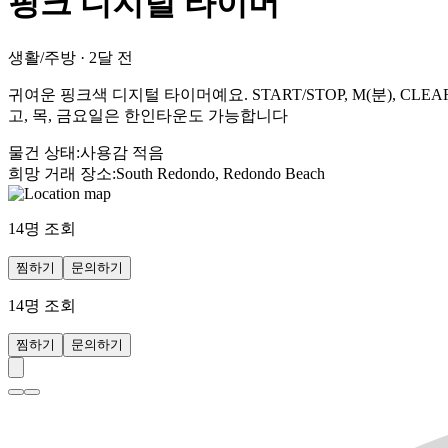
핑크 디지털 타이머
생활/주방
·
2달 전
귀여운 핑크색 디지털 타이머예요. START/STOP, M(분), 
고, 목, 금요일은 한인타운도 가능합니다
물건 상태
:
사용감 적음
희망 거래 장소
:
South Redondo, Redondo Beach
14
명 조회
찜하기
문의하기
14
명 조회
찜하기
문의하기