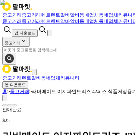
중고거래
중고거래
렌트
렌트
알바
알바
동네업체
동네업체
커뮤니
중고거래
중고거래
렌트
렌트
알바
알바
동네업체
동네업체
커뮤니
앱 다운로드
중고거래
중고거래
렌트
알바
동네업체
커뮤니티
앱 다운로드
홈
>
중고거래
>
러버메이드 이지파인드리즈 42피스 식품저장용
판매완료
$
25