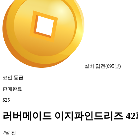
실버 엽전
(
695
닢)
코인 등급
판매완료
$
25
러버메이드 이지파인드리즈 4
2달 전