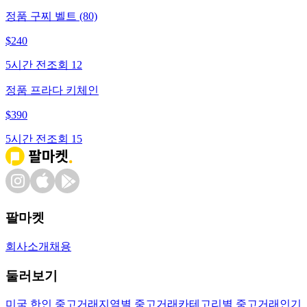
정품 구찌 벨트 (80)
$
240
5시간 전
조회
12
정품 프라다 키체인
$
390
5시간 전
조회
15
팔마켓
회사소개
채용
둘러보기
미국 한인 중고거래
지역별 중고거래
카테고리별 중고거래
인기