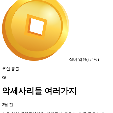
실버 엽전
(
724
닢)
코인 등급
$
8
악세사리들 여러가지
2달 전