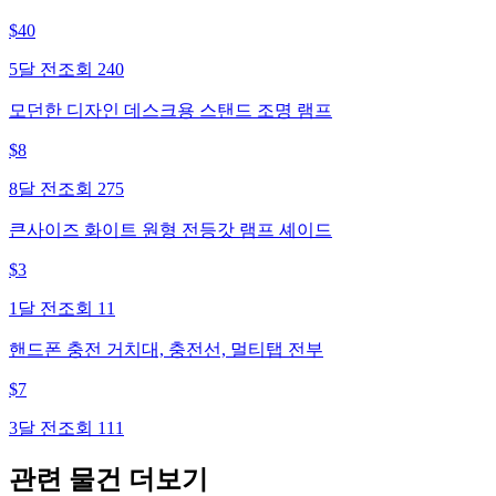
$
40
5달 전
조회
240
모던한 디자인 데스크용 스탠드 조명 램프
$
8
8달 전
조회
275
큰사이즈 화이트 원형 전등갓 램프 셰이드
$
3
1달 전
조회
11
핸드폰 충전 거치대, 충전선, 멀티탭 전부
$
7
3달 전
조회
111
관련 물건 더보기