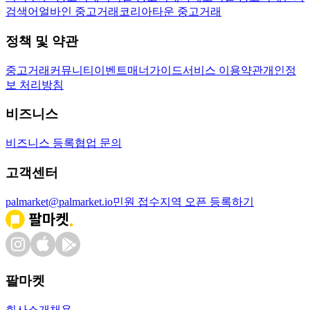
검색어
얼바인 중고거래
코리아타운 중고거래
정책 및 약관
중고거래
커뮤니티
이벤트
매너가이드
서비스 이용약관
개인정
보 처리방침
비즈니스
비즈니스 등록
협업 문의
고객센터
palmarket@palmarket.io
민원 접수
지역 오픈 등록하기
팔마켓
회사소개
채용