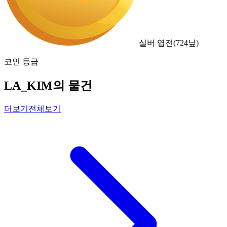
실버 엽전
(
724
닢)
코인 등급
LA_KIM의 물건
더보기
전체보기