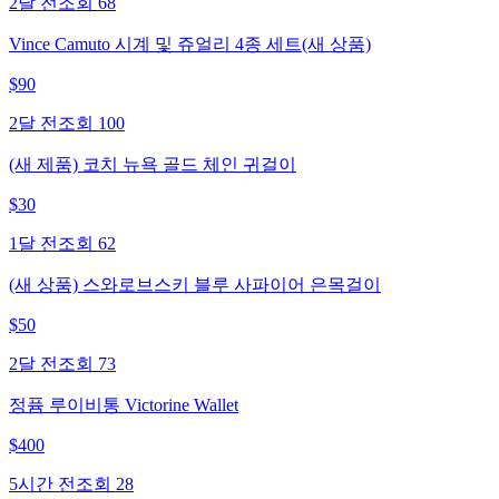
2달 전
조회
68
Vince Camuto 시계 및 쥬얼리 4종 세트(새 상품)
$
90
2달 전
조회
100
(새 제품) 코치 뉴욕 골드 체인 귀걸이
$
30
1달 전
조회
62
(새 상품) 스와로브스키 블루 사파이어 은목걸이
$
50
2달 전
조회
73
정퓸 루이비통 Victorine Wallet
$
400
5시간 전
조회
28