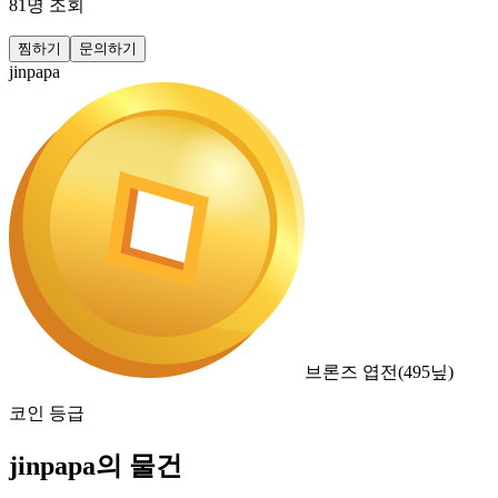
81
명 조회
찜하기
문의하기
jinpapa
브론즈 엽전
(
495
닢)
코인 등급
jinpapa의 물건