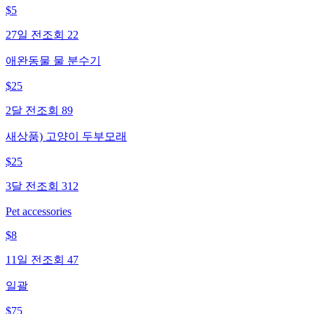
$
5
27일 전
조회
22
애완동물 물 분수기
$
25
2달 전
조회
89
새상품) 고양이 두부모래
$
25
3달 전
조회
312
Pet accessories
$
8
11일 전
조회
47
일괄
$
75