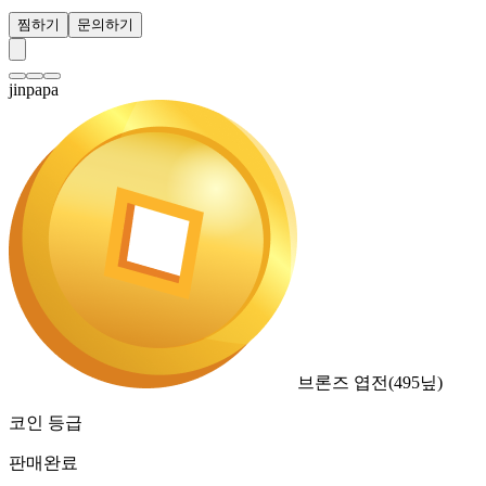
찜하기
문의하기
jinpapa
브론즈 엽전
(
495
닢)
코인 등급
판매완료