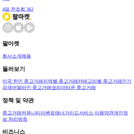
4일 전
조회
362
팔마켓
회사소개
채용
둘러보기
미국 한인 중고거래
지역별 중고거래
카테고리별 중고거래
인기
검색어
얼바인 중고거래
코리아타운 중고거래
정책 및 약관
중고거래
커뮤니티
이벤트
매너가이드
서비스 이용약관
개인정
보 처리방침
비즈니스