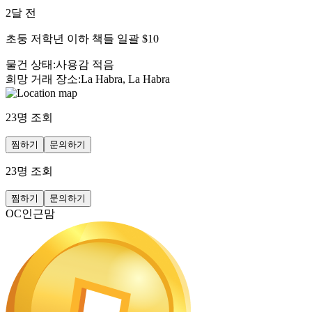
2달 전
초둥 저학년 이하 책들 일괄 $10
물건 상태
:
사용감 적음
희망 거래 장소
:
La Habra, La Habra
23
명 조회
찜하기
문의하기
23
명 조회
찜하기
문의하기
OC인근맘