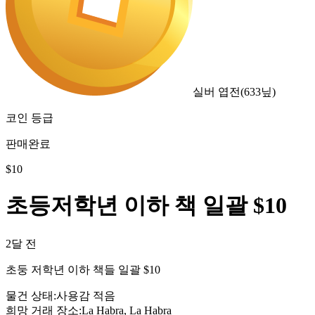
실버 엽전
(
633
닢)
코인 등급
판매완료
$
10
초등저학년 이하 책 일괄 $10
2달 전
초둥 저학년 이하 책들 일괄 $10
물건 상태
:
사용감 적음
희망 거래 장소
:
La Habra, La Habra