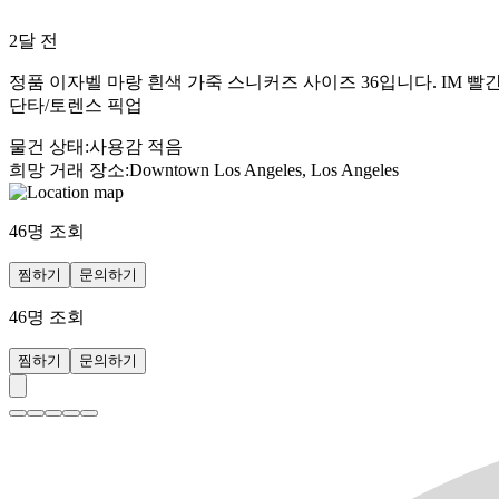
2달 전
정품 이자벨 마랑 흰색 가죽 스니커즈 사이즈 36입니다. IM 빨
단타/토렌스 픽업
물건 상태
:
사용감 적음
희망 거래 장소
:
Downtown Los Angeles, Los Angeles
46
명 조회
찜하기
문의하기
46
명 조회
찜하기
문의하기