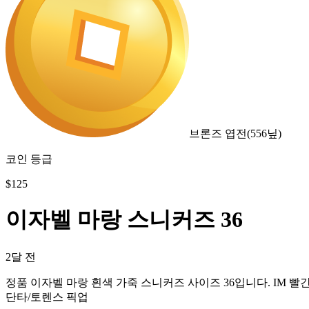
브론즈 엽전
(
556
닢)
코인 등급
$
125
이자벨 마랑 스니커즈 36
2달 전
정품 이자벨 마랑 흰색 가죽 스니커즈 사이즈 36입니다. IM 빨
단타/토렌스 픽업