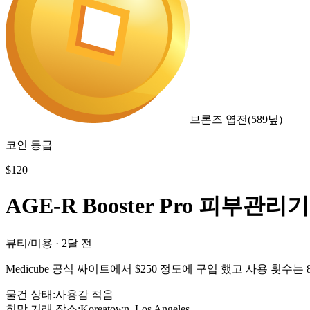
브론즈 엽전
(
589
닢)
코인 등급
$
120
AGE-R Booster Pro 피부관리기
뷰티/미용
·
2달 전
Medicube 공식 싸이트에서 $250 정도에 구입 했고 사용 횟
물건 상태
:
사용감 적음
희망 거래 장소
:
Koreatown, Los Angeles