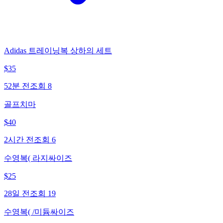
Adidas 트레이닝복 상하의 세트
$
35
52분 전
조회
8
골프치마
$
40
2시간 전
조회
6
수영복( 라지싸이즈
$
25
28일 전
조회
19
수영복( /미듐싸이즈