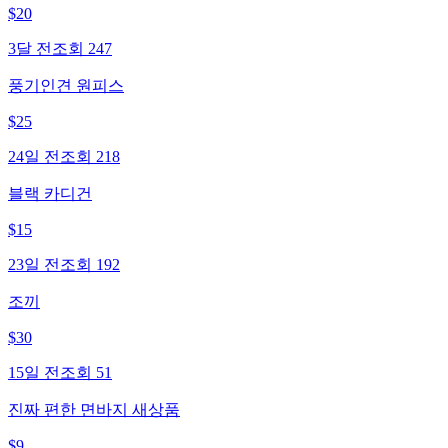
$
20
3달 전
조회
247
풍기인견 원피스
$
25
24일 전
조회
218
블랙 카디건
$
15
23일 전
조회
192
조끼
$
30
15일 전
조회
51
진짜 편한 면바지 새상품
$
9