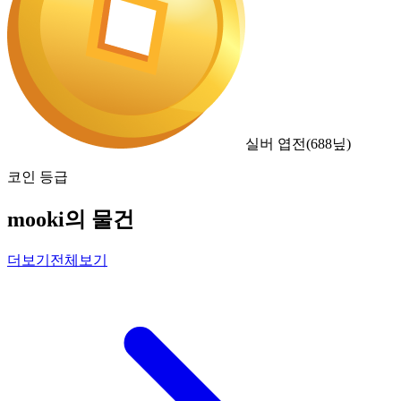
실버 엽전
(
688
닢)
코인 등급
mooki의 물건
더보기
전체보기