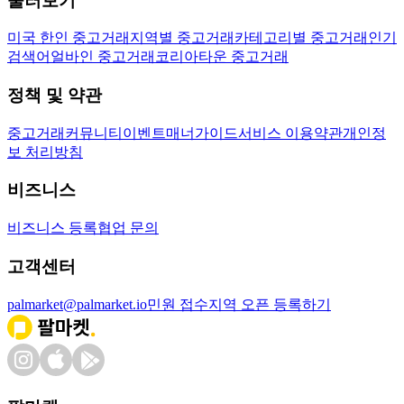
둘러보기
미국 한인 중고거래
지역별 중고거래
카테고리별 중고거래
인기
검색어
얼바인 중고거래
코리아타운 중고거래
정책 및 약관
중고거래
커뮤니티
이벤트
매너가이드
서비스 이용약관
개인정
보 처리방침
비즈니스
비즈니스 등록
협업 문의
고객센터
palmarket@palmarket.io
민원 접수
지역 오픈 등록하기