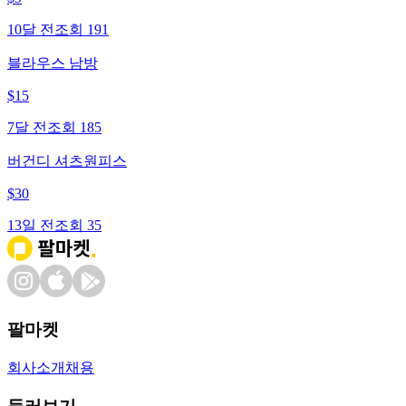
10달 전
조회
191
블라우스 남방
$
15
7달 전
조회
185
버건디 셔츠원피스
$
30
13일 전
조회
35
팔마켓
회사소개
채용