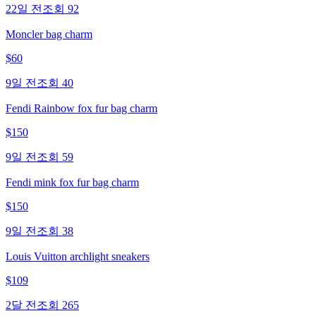
22일 전
조회
92
Moncler bag charm
$
60
9일 전
조회
40
Fendi Rainbow fox fur bag charm
$
150
9일 전
조회
59
Fendi mink fox fur bag charm
$
150
9일 전
조회
38
Louis Vuitton archlight sneakers
$
109
2달 전
조회
265