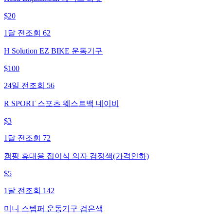
$
20
1달 전
조회
62
H Solution EZ BIKE 운동기구
$
100
24일 전
조회
56
R SPORT 스포츠 웨스트백 네이비
$
3
1달 전
조회
72
캠핑 휴대용 접이식 의자 검정색(가격인하)
$
5
1달 전
조회
142
미니 스텝퍼 운동기구 검은색