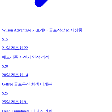
Wilson Advantage 카브레타 골프장갑 M 새상품
$
15
21일 전
조회
22
메모리폼 자전거 안장 검정
$
20
20일 전
조회
14
G4free 골프우산 회색 미개봉
$
25
25일 전
조회
91
Head Liquidmetal 테니스 라켓