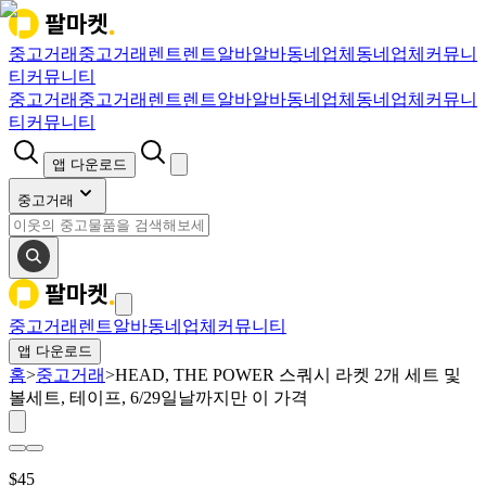
중고거래
중고거래
렌트
렌트
알바
알바
동네업체
동네업체
커뮤니
티
커뮤니티
중고거래
중고거래
렌트
렌트
알바
알바
동네업체
동네업체
커뮤니
티
커뮤니티
앱 다운로드
중고거래
중고거래
렌트
알바
동네업체
커뮤니티
앱 다운로드
홈
>
중고거래
>
HEAD, THE POWER 스쿼시 라켓 2개 세트 및
볼세트, 테이프, 6/29일날까지만 이 가격
$
45