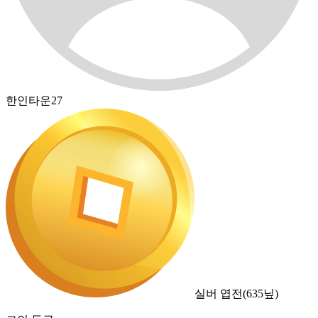
한인타운27
실버 엽전
(
635
닢)