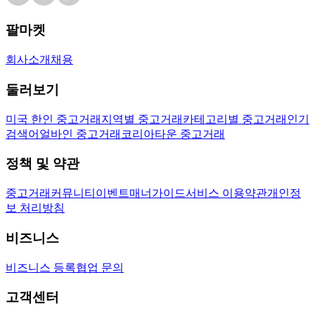
팔마켓
회사소개
채용
둘러보기
미국 한인 중고거래
지역별 중고거래
카테고리별 중고거래
인기
검색어
얼바인 중고거래
코리아타운 중고거래
정책 및 약관
중고거래
커뮤니티
이벤트
매너가이드
서비스 이용약관
개인정
보 처리방침
비즈니스
비즈니스 등록
협업 문의
고객센터