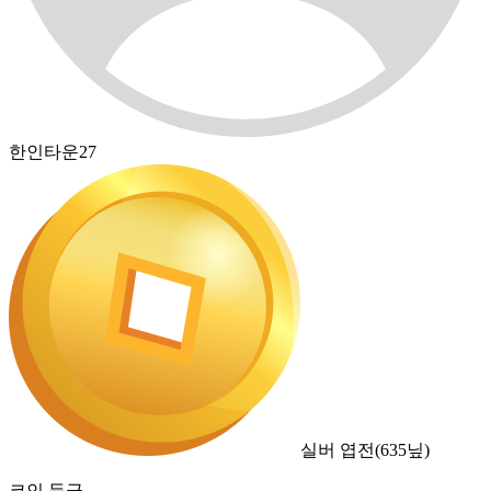
한인타운27
실버 엽전
(
635
닢)
코인 등급