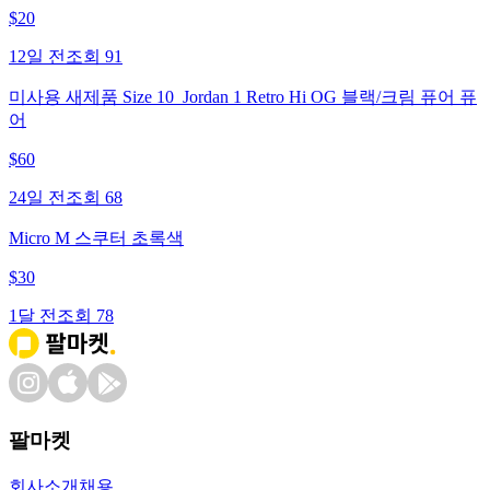
$
20
12일 전
조회
91
미사용 새제품 Size 10_Jordan 1 Retro Hi OG 블랙/크림 퓨어 퓨
어
$
60
24일 전
조회
68
Micro M 스쿠터 초록색
$
30
1달 전
조회
78
팔마켓
회사소개
채용