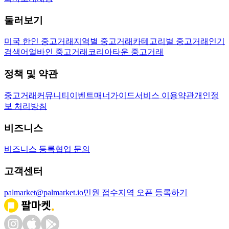
둘러보기
미국 한인 중고거래
지역별 중고거래
카테고리별 중고거래
인기
검색어
얼바인 중고거래
코리아타운 중고거래
정책 및 약관
중고거래
커뮤니티
이벤트
매너가이드
서비스 이용약관
개인정
보 처리방침
비즈니스
비즈니스 등록
협업 문의
고객센터
palmarket@palmarket.io
민원 접수
지역 오픈 등록하기