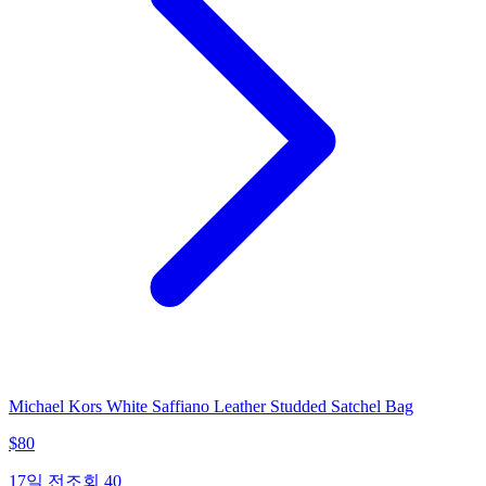
Michael Kors White Saffiano Leather Studded Satchel Bag
$
80
17일 전
조회
40