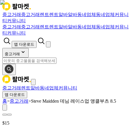
중고거래
중고거래
렌트
렌트
알바
알바
동네업체
동네업체
커뮤니
티
커뮤니티
중고거래
중고거래
렌트
렌트
알바
알바
동네업체
동네업체
커뮤니
티
커뮤니티
앱 다운로드
중고거래
중고거래
렌트
알바
동네업체
커뮤니티
앱 다운로드
홈
>
중고거래
>
Steve Maidden 데님 레이스업 앵클부츠 8.5
$
15