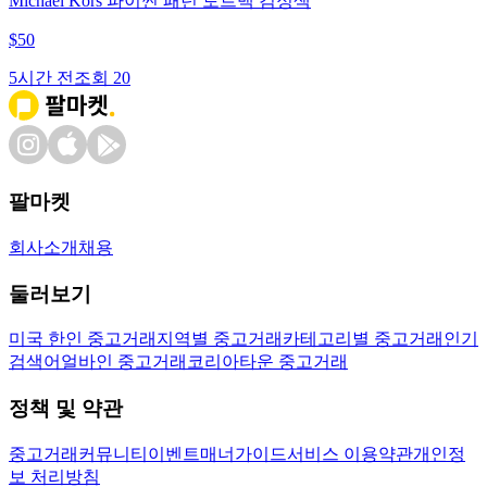
Michael Kors 파이썬 패턴 토트백 검정색
$
50
5시간 전
조회
20
팔마켓
회사소개
채용
둘러보기
미국 한인 중고거래
지역별 중고거래
카테고리별 중고거래
인기
검색어
얼바인 중고거래
코리아타운 중고거래
정책 및 약관
중고거래
커뮤니티
이벤트
매너가이드
서비스 이용약관
개인정
보 처리방침