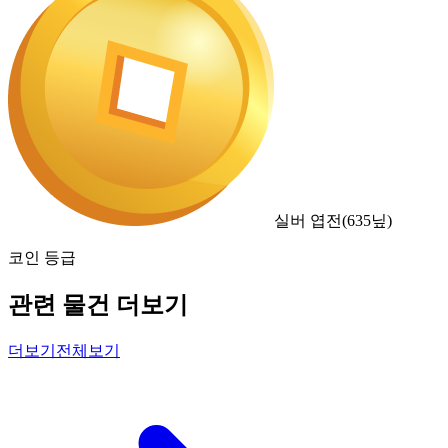
실버 엽전
(
635
닢)
코인 등급
관련 물건 더보기
더보기
전체보기