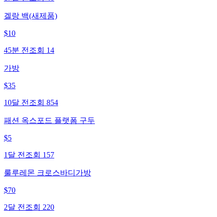
겔랑 백(새제품)
$
10
45분 전
조회
14
가방
$
35
10달 전
조회
854
패션 옥스포드 플랫폼 구두
$
5
1달 전
조회
157
룰루레몬 크로스바디가방
$
70
2달 전
조회
220