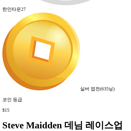
한인타운27
실버 엽전
(
635
닢)
코인 등급
$
15
Steve Maidden 데님 레이스업