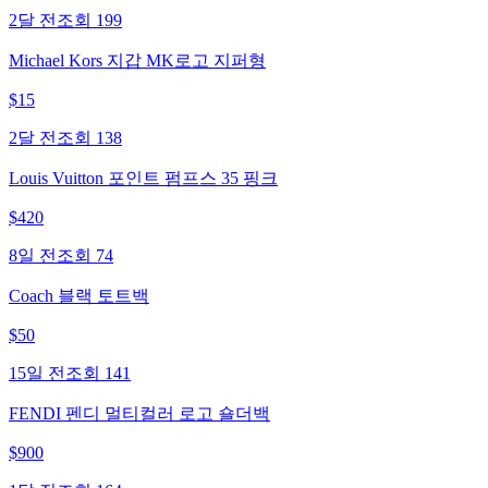
2달 전
조회
199
Michael Kors 지갑 MK로고 지퍼형
$
15
2달 전
조회
138
Louis Vuitton 포인트 펌프스 35 핑크
$
420
8일 전
조회
74
Coach 블랙 토트백
$
50
15일 전
조회
141
FENDI 펜디 멀티컬러 로고 숄더백
$
900