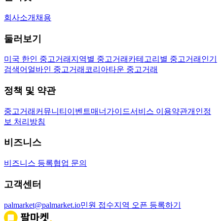
회사소개
채용
둘러보기
미국 한인 중고거래
지역별 중고거래
카테고리별 중고거래
인기
검색어
얼바인 중고거래
코리아타운 중고거래
정책 및 약관
중고거래
커뮤니티
이벤트
매너가이드
서비스 이용약관
개인정
보 처리방침
비즈니스
비즈니스 등록
협업 문의
고객센터
palmarket@palmarket.io
민원 접수
지역 오픈 등록하기