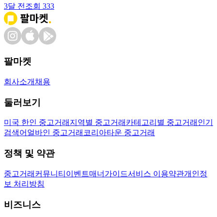
3달 전
조회
333
팔마켓
회사소개
채용
둘러보기
미국 한인 중고거래
지역별 중고거래
카테고리별 중고거래
인기
검색어
얼바인 중고거래
코리아타운 중고거래
정책 및 약관
중고거래
커뮤니티
이벤트
매너가이드
서비스 이용약관
개인정
보 처리방침
비즈니스