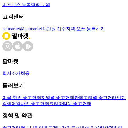
비즈니스 등록
협업 문의
고객센터
palmarket@palmarket.io
민원 접수
지역 오픈 등록하기
팔마켓
회사소개
채용
둘러보기
미국 한인 중고거래
지역별 중고거래
카테고리별 중고거래
인기
검색어
얼바인 중고거래
코리아타운 중고거래
정책 및 약관
중고거래
커뮤니티
이벤트
매너가이드
서비스 이용약관
개인정