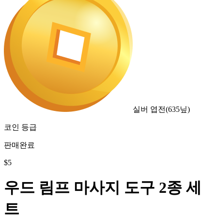
실버 엽전
(
635
닢)
코인 등급
판매완료
$
5
우드 림프 마사지 도구 2종 세
트