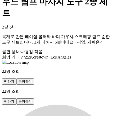
우드 림프 마사지 도구 2종 세
트
2달 전
목재로 만든 페이셜 롤러와 바디 가우샤 스크래핑 림프 순환
도구 세트입니다. 2개 다해서 5불이에요~ 픽업, 캐쉬온리
물건 상태
:
사용감 적음
희망 거래 장소
:
Koreatown, Los Angeles
22
명 조회
찜하기
문의하기
22
명 조회
찜하기
문의하기