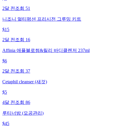
2달 전
조회
51
니조니 멀티펑션 프리시전 그루밍 키트
$
15
2달 전
조회
16
Affinia 애플블로썸&릴리 바디클렌저 237ml
$
6
2달 전
조회
37
Cetaphil cleanser (새것)
$
5
4달 전
조회
86
루티너밤 (모공관리)
$
45