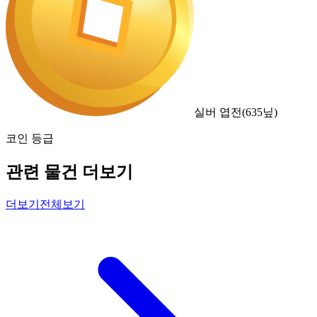
실버 엽전
(
635
닢)
코인 등급
관련 물건 더보기
더보기
전체보기