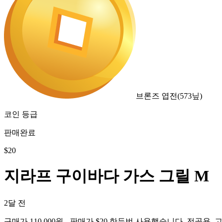
브론즈 엽전
(
573
닢)
코인 등급
판매완료
$
20
지라프 구이바다 가스 그릴 M
2달 전
구매가 110,000원 - 판매가 $20 한두번 사용했습니다. 전골용