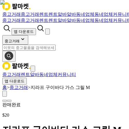
중고거래
중고거래
렌트
렌트
알바
알바
동네업체
동네업체
커뮤니
중고거래
중고거래
렌트
렌트
알바
알바
동네업체
동네업체
커뮤니
앱 다운로드
중고거래
중고거래
렌트
알바
동네업체
커뮤니티
앱 다운로드
홈
>
중고거래
>
지라프 구이바다 가스 그릴 M
판매완료
$
20