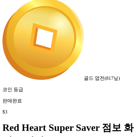
골드 엽전
(
817
닢)
코인 등급
판매완료
$
3
Red Heart Super Saver 점보 화