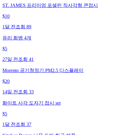
ST. JAMES 프리미엄 포셀린 직사각형 큰접시
$
10
1달 전
조회
89
유리 화병 4개
$
5
27일 전
조회
41
Morento 공기청정기 PM2.5 디스플레이
$
20
14일 전
조회
33
화이트 사각 도자기 접시 set
$
5
1달 전
조회
37