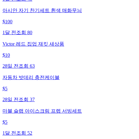
아시안 자기 찬기세트 흰색 매화무늬
$
100
1달 전
조회
80
Victor 레드 집업 재킷 새상품
$
10
28일 전
조회
63
자동차 밧데리 충전케이블
$
5
28일 전
조회
37
마블 슬랩 아이스크림 프렙 서빙세트
$
5
1달 전
조회
52