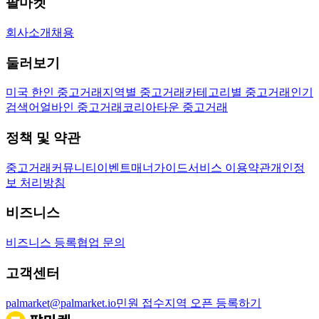
팔마켓
회사소개
채용
둘러보기
미국 한인 중고거래
지역별 중고거래
카테고리별 중고거래
인기
검색어
얼바인 중고거래
코리아타운 중고거래
정책 및 약관
중고거래
커뮤니티
이벤트
매너가이드
서비스 이용약관
개인정
보 처리방침
비즈니스
비즈니스 등록
협업 문의
고객센터
palmarket@palmarket.io
민원 접수
지역 오픈 등록하기