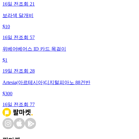
16일 전
조회
21
보라색 달개비
$
10
16일 전
조회
57
위베어베어스 ID 카드 목걸이
$
1
19일 전
조회
28
Artesia(아르테시아)디지털피아노 88건반
$
300
16일 전
조회
77