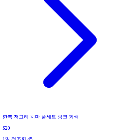
한복 저고리 치마 풀세트 핑크 회색
$
20
1일 전
조회
45