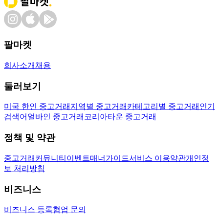
팔마켓
회사소개
채용
둘러보기
미국 한인 중고거래
지역별 중고거래
카테고리별 중고거래
인기
검색어
얼바인 중고거래
코리아타운 중고거래
정책 및 약관
중고거래
커뮤니티
이벤트
매너가이드
서비스 이용약관
개인정
보 처리방침
비즈니스
비즈니스 등록
협업 문의