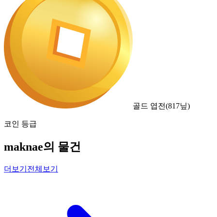
골드 엽전
(
817
닢)
코인 등급
maknae의 물건
더보기
전체보기