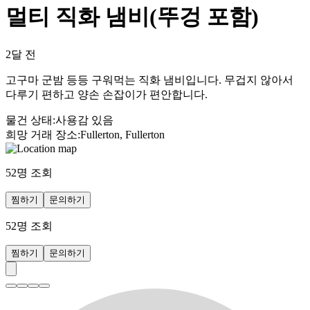
멀티 직화 냄비(뚜겅 포함)
2달 전
고구마 군밤 등등 구워먹는 직화 냄비입니다. 무겁지 않아서
다루기 편하고 양손 손잡이가 편안합니다.
물건 상태
:
사용감 있음
희망 거래 장소
:
Fullerton, Fullerton
52
명 조회
찜하기
문의하기
52
명 조회
찜하기
문의하기