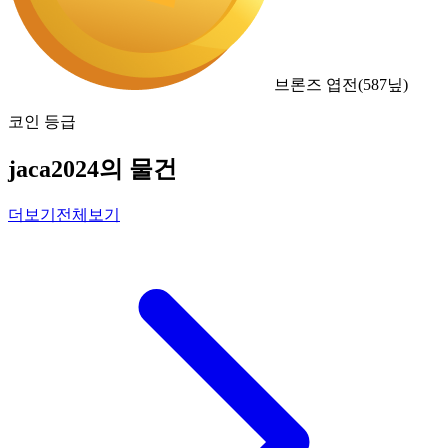
브론즈 엽전
(
587
닢)
코인 등급
jaca2024의 물건
더보기
전체보기