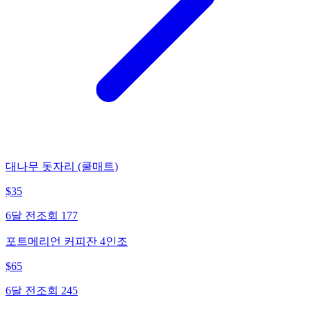
대나무 돗자리 (쿨매트)
$
35
6달 전
조회
177
포트메리언 커피잔 4인조
$
65
6달 전
조회
245