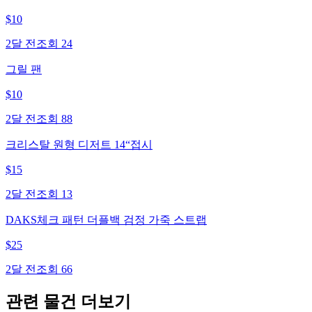
$
10
2달 전
조회
24
그릴 팬
$
10
2달 전
조회
88
크리스탈 원형 디저트 14“접시
$
15
2달 전
조회
13
DAKS체크 패턴 더플백 검정 가죽 스트랩
$
25
2달 전
조회
66
관련 물건 더보기