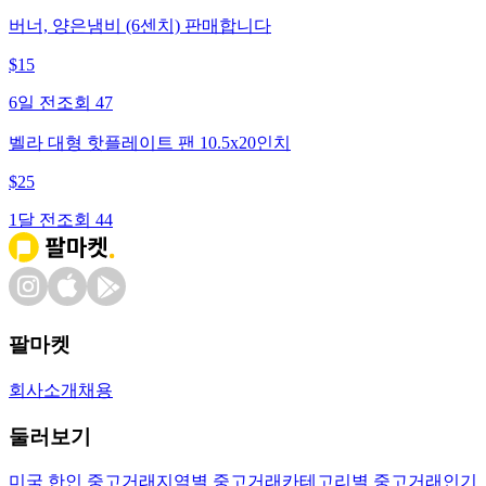
버너, 양은냄비 (6센치) 판매합니다
$
15
6일 전
조회
47
벨라 대형 핫플레이트 팬 10.5x20인치
$
25
1달 전
조회
44
팔마켓
회사소개
채용
둘러보기
미국 한인 중고거래
지역별 중고거래
카테고리별 중고거래
인기