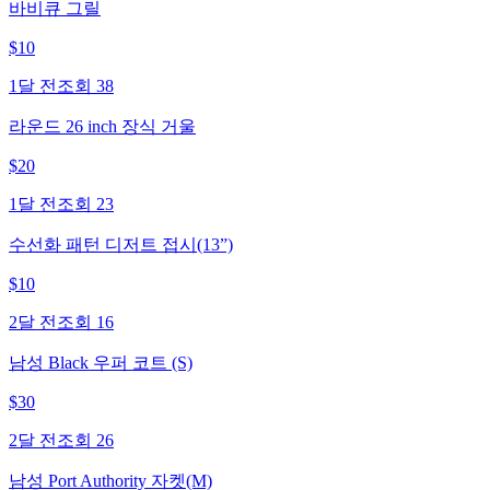
바비큐 그릴
$
10
1달 전
조회
38
라운드 26 inch 장식 거울
$
20
1달 전
조회
23
수선화 패턴 디저트 접시(13”)
$
10
2달 전
조회
16
남성 Black 우퍼 코트 (S)
$
30
2달 전
조회
26
남성 Port Authority 자켓(M)