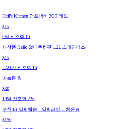
Hell's Kitchen 덤프냄비 3QT 레드
$
15
6일 전
조회
15
새상품 Hello 멀티쿠킹팟 1.2L 스테인리스
$
15
22시간 전
조회
16
아놀론 웍
$
30
19일 전
조회
236
쿠첸 IH 압력밥솥 _ 압력패킹 교체완료
$
150