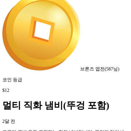
브론즈 엽전
(
587
닢)
코인 등급
$
12
멀티 직화 냄비(뚜겅 포함)
2달 전