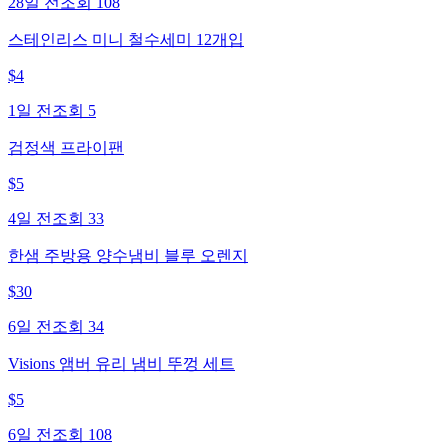
28일 전
조회
108
스테인리스 미니 철수세미 12개입
$
4
1일 전
조회
5
검정색 프라이팬
$
5
4일 전
조회
33
한샘 주방용 양수냄비 블루 오렌지
$
30
6일 전
조회
34
Visions 앰버 유리 냄비 뚜껑 세트
$
5
6일 전
조회
108