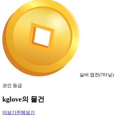
실버 엽전
(
701
닢)
코인 등급
kglove의 물건
더보기
전체보기