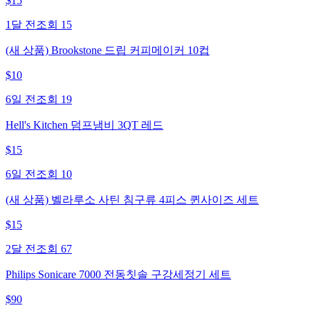
$
15
1달 전
조회
15
(새 상품) Brookstone 드립 커피메이커 10컵
$
10
6일 전
조회
19
Hell's Kitchen 덤프냄비 3QT 레드
$
15
6일 전
조회
10
(새 상품) 벨라루소 사틴 침구류 4피스 퀸사이즈 세트
$
15
2달 전
조회
67
Philips Sonicare 7000 전동칫솔 구강세정기 세트
$
90