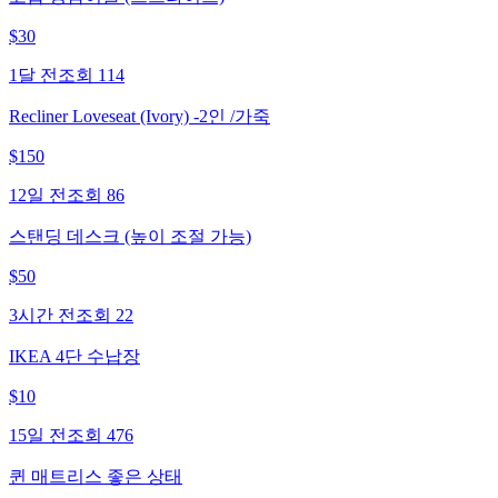
$
30
1달 전
조회
114
Recliner Loveseat (Ivory) -2인 /가죽
$
150
12일 전
조회
86
스탠딩 데스크 (높이 조절 가능)
$
50
3시간 전
조회
22
IKEA 4단 수납장
$
10
15일 전
조회
476
퀸 매트리스 좋은 상태