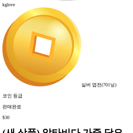
kglove
실버 엽전
(
701
닢)
코인 등급
판매완료
$
30
(새 상품) 알타비다 가중 담요