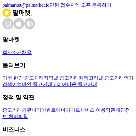
palmarket@palmarket.io
민원 접수
지역 오픈 등록하기
팔마켓
회사소개
채용
둘러보기
미국 한인 중고거래
지역별 중고거래
카테고리별 중고거래
인기
검색어
얼바인 중고거래
코리아타운 중고거래
정책 및 약관
중고거래
커뮤니티
이벤트
매너가이드
서비스 이용약관
개인정
보 처리방침
비즈니스