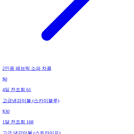
2인용 패브릭 소파 차콜
$
0
4일 전
조회
61
고급냉감이불 (스카이블루)
$
30
1달 전
조회
168
고급 냉감이불 (스트라이프)