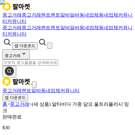
중고거래
중고거래
렌트
렌트
알바
알바
동네업체
동네업체
커뮤니
티
커뮤니티
중고거래
중고거래
렌트
렌트
알바
알바
동네업체
동네업체
커뮤니
티
커뮤니티
앱 다운로드
중고거래
중고거래
렌트
알바
동네업체
커뮤니티
앱 다운로드
홈
>
중고거래
>
(새 상품) 알타비다 가중 담요 울트라플러시 밍
크
판매완료
$
30