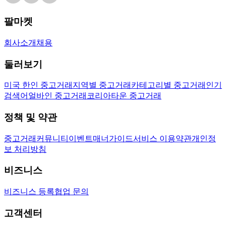
팔마켓
회사소개
채용
둘러보기
미국 한인 중고거래
지역별 중고거래
카테고리별 중고거래
인기
검색어
얼바인 중고거래
코리아타운 중고거래
정책 및 약관
중고거래
커뮤니티
이벤트
매너가이드
서비스 이용약관
개인정
보 처리방침
비즈니스
비즈니스 등록
협업 문의
고객센터