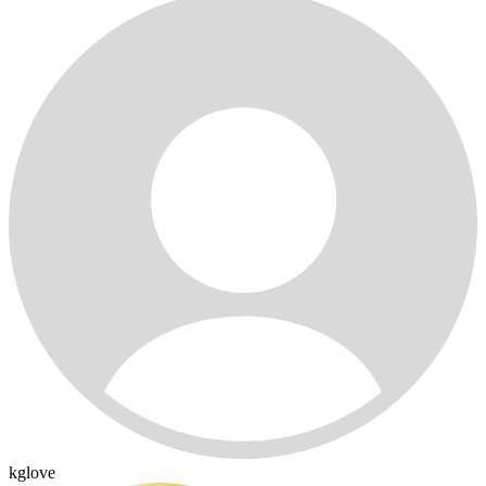
kglove