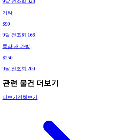
9달 전
조회
328
기타
$
90
9달 전
조회
166
롱샴 새 가방
$
250
9달 전
조회
200
관련 물건 더보기
더보기
전체보기