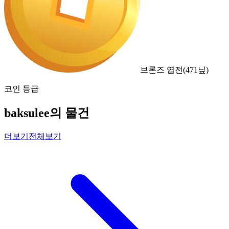
브론즈 엽전
(
471
닢)
코인 등급
baksulee의 물건
더보기
전체보기