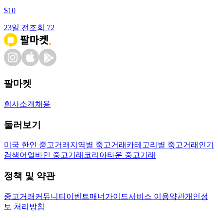
$
10
23일 전
조회
72
팔마켓
회사소개
채용
둘러보기
미국 한인 중고거래
지역별 중고거래
카테고리별 중고거래
인기
검색어
얼바인 중고거래
코리아타운 중고거래
정책 및 약관
중고거래
커뮤니티
이벤트
매너가이드
서비스 이용약관
개인정
보 처리방침