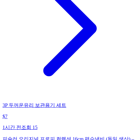
3P 두꺼운유리 보관용기 세트
$
7
1시간 전
조회
15
피슬러 오리지널 프로피 컬렉션 16cm 편수냄비 (독일 생산) –