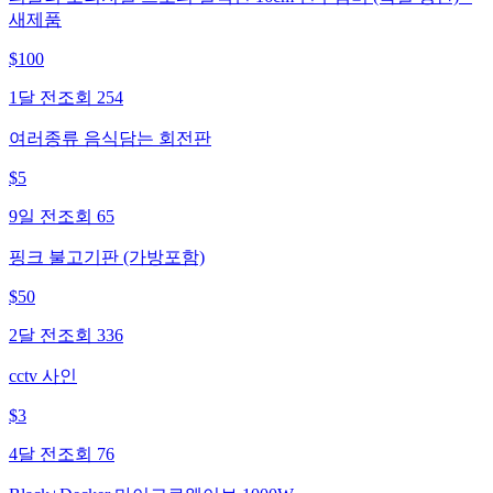
새제품
$
100
1달 전
조회
254
여러종류 음식담는 회전판
$
5
9일 전
조회
65
핑크 불고기판 (가방포함)
$
50
2달 전
조회
336
cctv 사인
$
3
4달 전
조회
76