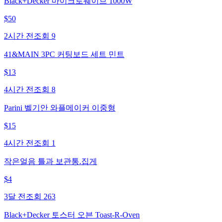
Black+Decker 마이크로웨이브 1000W
$
50
2시간 전
조회
9
41&MAIN 3PC 커팅보드 세트 민트
$
13
4시간 전
조회
8
Parini 벨기안 와플메이커 이중형
$
15
4시간 전
조회
1
작은얼음 틀과 보관통.집게
$
4
3달 전
조회
263
Black+Decker 토스터 오븐 Toast-R-Oven