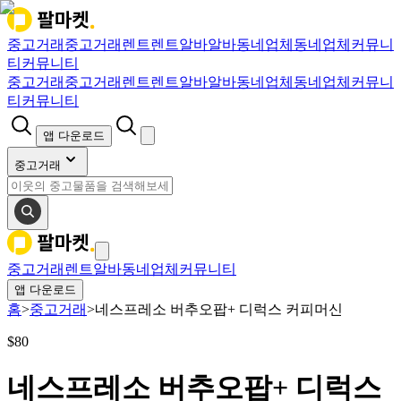
중고거래
중고거래
렌트
렌트
알바
알바
동네업체
동네업체
커뮤니
티
커뮤니티
중고거래
중고거래
렌트
렌트
알바
알바
동네업체
동네업체
커뮤니
티
커뮤니티
앱 다운로드
중고거래
중고거래
렌트
알바
동네업체
커뮤니티
앱 다운로드
홈
>
중고거래
>
네스프레소 버추오팝+ 디럭스 커피머신
$
80
네스프레소 버추오팝+ 디럭스