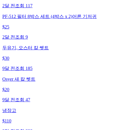
2달 전
조회
117
PF-512 필터 8박스 세트 (4박스 x 2)어른 기저귀
$
25
2달 전
조회
9
두유기, 오스터 칼 쎗트
$
30
9달 전
조회
185
Osyer 새 칼 쎗트
$
20
9달 전
조회
47
냉장고
$
110