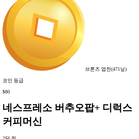
브론즈 엽전
(
471
닢)
코인 등급
$
80
네스프레소 버추오팝+ 디럭스
커피머신
2달 전