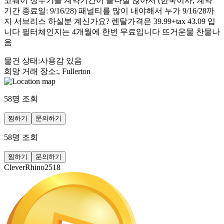
코웨이 정수기를 계약기간이 끝나질 않아서 (한국이사, 계약
기간 종료일: 9/16/28) 패널티를 많이 내야해서 누가 9/16/28까
지 서브리스 하실분 계신가요? 렌탈가격은 39.99+tax 43.09 입
니다 필터체인지는 4개월에 한번 무료입니다 뜨거운물 찬물나
옴
물건 상태
:
사용감 있음
희망 거래 장소
:
, Fullerton
58
명 조회
찜하기
문의하기
58
명 조회
찜하기
문의하기
CleverRhino2518