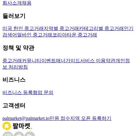
회사소개
채용
둘러보기
미국 한인 중고거래
지역별 중고거래
카테고리별 중고거래
인기
검색어
얼바인 중고거래
코리아타운 중고거래
정책 및 약관
중고거래
커뮤니티
이벤트
매너가이드
서비스 이용약관
개인정
보 처리방침
비즈니스
비즈니스 등록
협업 문의
고객센터
palmarket@palmarket.io
민원 접수
지역 오픈 등록하기