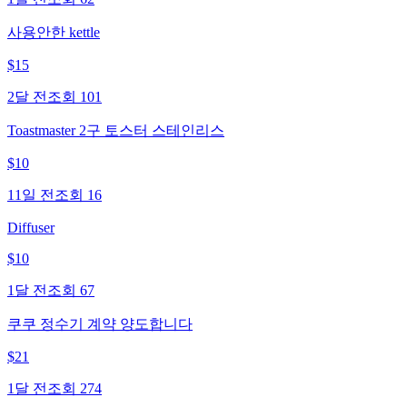
사용안한 kettle
$
15
2달 전
조회
101
Toastmaster 2구 토스터 스테인리스
$
10
11일 전
조회
16
Diffuser
$
10
1달 전
조회
67
쿠쿠 정수기 계약 양도합니다
$
21
1달 전
조회
274