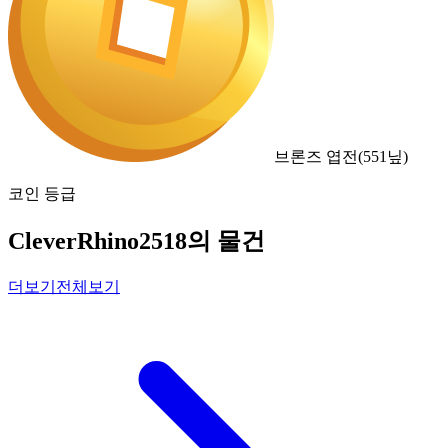
브론즈 엽전
(
551
닢)
코인 등급
CleverRhino2518의 물건
더보기
전체보기