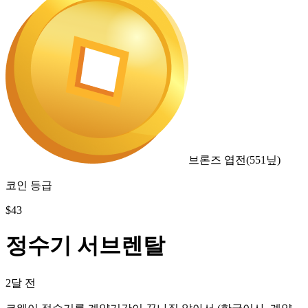
브론즈 엽전
(
551
닢)
코인 등급
$
43
정수기 서브렌탈
2달 전