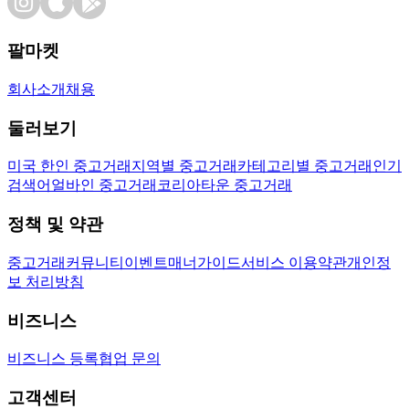
팔마켓
회사소개
채용
둘러보기
미국 한인 중고거래
지역별 중고거래
카테고리별 중고거래
인기
검색어
얼바인 중고거래
코리아타운 중고거래
정책 및 약관
중고거래
커뮤니티
이벤트
매너가이드
서비스 이용약관
개인정
보 처리방침
비즈니스
비즈니스 등록
협업 문의
고객센터