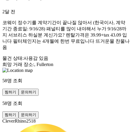
2달 전
코웨이 정수기를 계약기간이 끝나질 않아서 (한국이사, 계약
기간 종료일: 9/16/28) 패널티를 많이 내야해서 누가 9/16/28까
지 서브리스 하실분 계신가요? 렌탈가격은 39.99+tax 43.09 입
니다 필터체인지는 4개월에 한번 무료입니다 뜨거운물 찬물나
옴
물건 상태
:
사용감 있음
희망 거래 장소
:
, Fullerton
58
명 조회
찜하기
문의하기
58
명 조회
찜하기
문의하기
CleverRhino2518