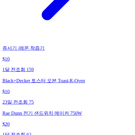
쥬서기 /레몬 착즙기
$
10
1달 전
조회
159
Black+Decker 토스터 오븐 Toast-R-Oven
$
10
23일 전
조회
75
Rae Dunn 전기 샌드위치 메이커 750W
$
20
1달 전
조회
62