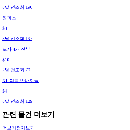
8달 전
조회
196
원피스
$
3
8달 전
조회
197
모자 4개 전부
$
10
2달 전
조회
79
XL 여름 반바지들
$
4
8달 전
조회
129
관련 물건 더보기
더보기
전체보기