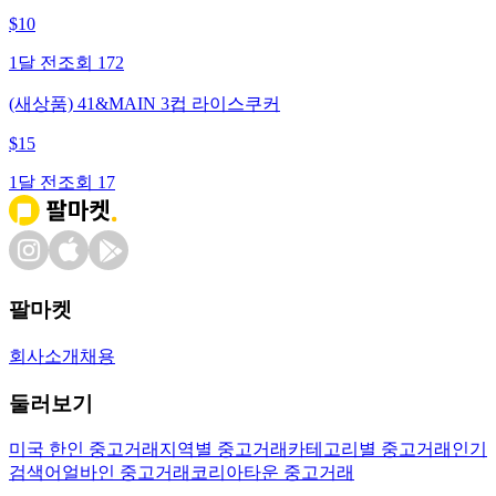
$
10
1달 전
조회
172
(새상품) 41&MAIN 3컵 라이스쿠커
$
15
1달 전
조회
17
팔마켓
회사소개
채용
둘러보기
미국 한인 중고거래
지역별 중고거래
카테고리별 중고거래
인기
검색어
얼바인 중고거래
코리아타운 중고거래