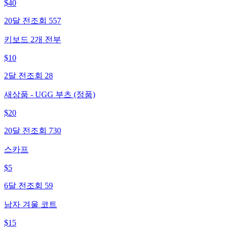
$
40
20달 전
조회
557
키보드 2개 전부
$
10
2달 전
조회
28
새상품 - UGG 부츠 (정품)
$
20
20달 전
조회
730
스카프
$
5
6달 전
조회
59
남자 겨울 코트
$
15