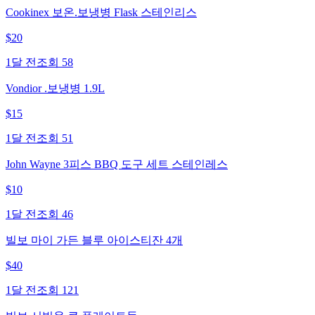
Cookinex 보온.보냉병 Flask 스테인리스
$
20
1달 전
조회
58
Vondior .보냉병 1.9L
$
15
1달 전
조회
51
John Wayne 3피스 BBQ 도구 세트 스테인레스
$
10
1달 전
조회
46
빌보 마이 가든 블루 아이스티잔 4개
$
40
1달 전
조회
121