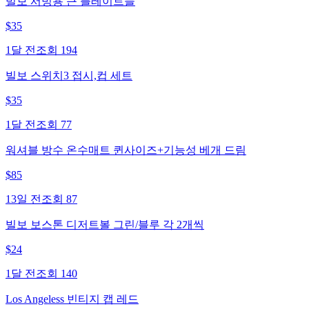
빌보 서빙용 큰 플레이트들
$
35
1달 전
조회
194
빌보 스위치3 접시,컵 세트
$
35
1달 전
조회
77
워셔블 방수 온수매트 퀸사이즈+기능성 베개 드림
$
85
13일 전
조회
87
빌보 보스톤 디저트볼 그린/블루 각 2개씩
$
24
1달 전
조회
140
Los Angeless 빈티지 캡 레드