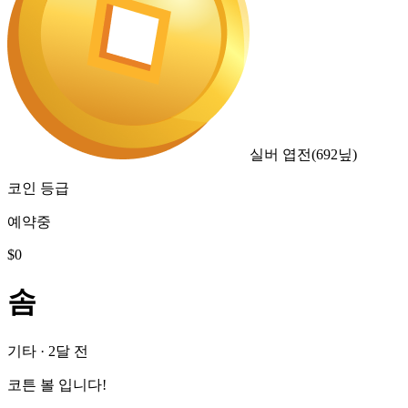
실버 엽전
(
692
닢)
코인 등급
예약중
$
0
솜
기타
·
2달 전
코튼 볼 입니다!