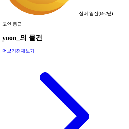
실버 엽전
(
692
닢)
코인 등급
yoon_의 물건
더보기
전체보기