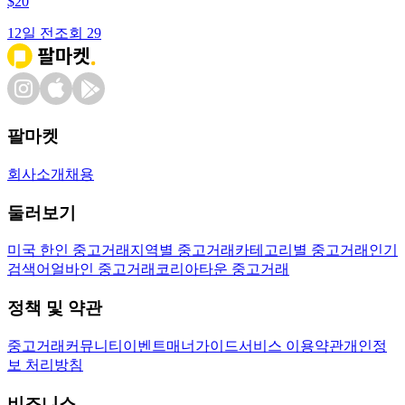
$
20
12일 전
조회
29
팔마켓
회사소개
채용
둘러보기
미국 한인 중고거래
지역별 중고거래
카테고리별 중고거래
인기
검색어
얼바인 중고거래
코리아타운 중고거래
정책 및 약관
중고거래
커뮤니티
이벤트
매너가이드
서비스 이용약관
개인정
보 처리방침
비즈니스