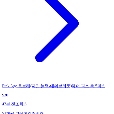
Pink Age 옴브레(자연 블랙-애쉬브라운)헤어 피스 총 5피스
$
30
47분 전
조회
6
일회용 그레이컬러렌즈