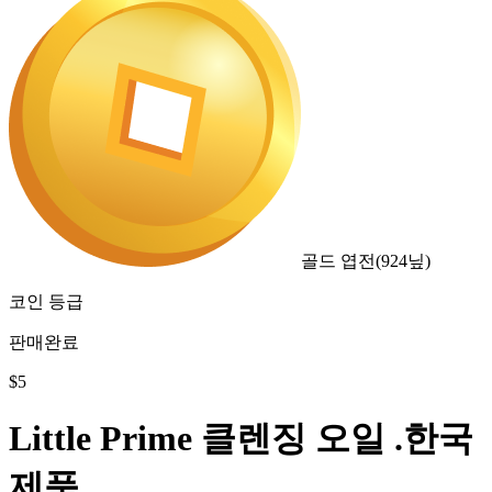
골드 엽전
(
924
닢)
코인 등급
판매완료
$
5
Little Prime 클렌징 오일 .한국
제품