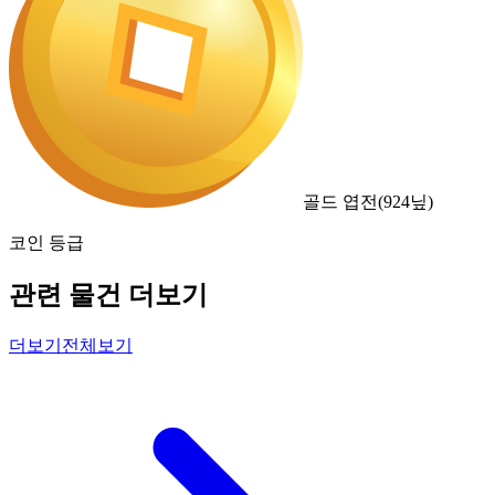
골드 엽전
(
924
닢)
코인 등급
관련 물건 더보기
더보기
전체보기