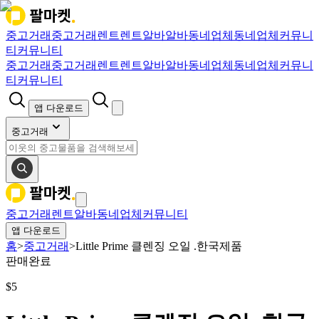
중고거래
중고거래
렌트
렌트
알바
알바
동네업체
동네업체
커뮤니
티
커뮤니티
중고거래
중고거래
렌트
렌트
알바
알바
동네업체
동네업체
커뮤니
티
커뮤니티
앱 다운로드
중고거래
중고거래
렌트
알바
동네업체
커뮤니티
앱 다운로드
홈
>
중고거래
>
Little Prime 클렌징 오일 .한국제품
판매완료
$
5