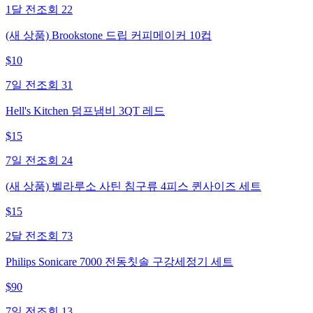
1달 전
조회
22
(새 상품) Brookstone 드립 커피메이커 10컵
$
10
7일 전
조회
31
Hell's Kitchen 덤프냄비 3QT 레드
$
15
7일 전
조회
24
(새 상품) 벨라루소 사틴 침구류 4피스 퀸사이즈 세트
$
15
2달 전
조회
73
Philips Sonicare 7000 전동칫솔 구강세정기 세트
$
90
7일 전
조회
13