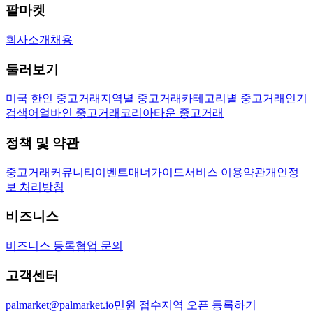
팔마켓
회사소개
채용
둘러보기
미국 한인 중고거래
지역별 중고거래
카테고리별 중고거래
인기
검색어
얼바인 중고거래
코리아타운 중고거래
정책 및 약관
중고거래
커뮤니티
이벤트
매너가이드
서비스 이용약관
개인정
보 처리방침
비즈니스
비즈니스 등록
협업 문의
고객센터
palmarket@palmarket.io
민원 접수
지역 오픈 등록하기