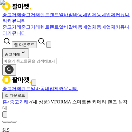
중고거래
중고거래
렌트
렌트
알바
알바
동네업체
동네업체
커뮤니
티
커뮤니티
중고거래
중고거래
렌트
렌트
알바
알바
동네업체
동네업체
커뮤니
티
커뮤니티
앱 다운로드
중고거래
중고거래
렌트
알바
동네업체
커뮤니티
앱 다운로드
홈
>
중고거래
>
(새 상품) VFORMA 스마트폰 카메라 렌즈 삼각
대
$
15