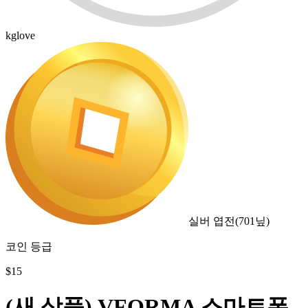
kglove
실버 엽전
(
701
닢)
코인 등급
$
15
(새 상품) VFORMA 스마트폰