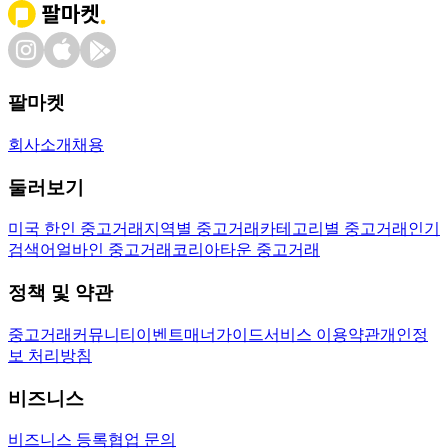
팔마켓
회사소개
채용
둘러보기
미국 한인 중고거래
지역별 중고거래
카테고리별 중고거래
인기
검색어
얼바인 중고거래
코리아타운 중고거래
정책 및 약관
중고거래
커뮤니티
이벤트
매너가이드
서비스 이용약관
개인정
보 처리방침
비즈니스
비즈니스 등록
협업 문의