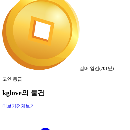
실버 엽전
(
701
닢)
코인 등급
kglove의 물건
더보기
전체보기