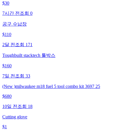
$
30
7시간 전
조회
0
공구 수납장
$
110
2달 전
조회
171
Toughbuilt stacktech 툴박스
$
160
7일 전
조회
33
(New )milwaukee m18 fuel 5 tool combo kit 3697 25
$
680
10일 전
조회
18
Cutting glove
$
1