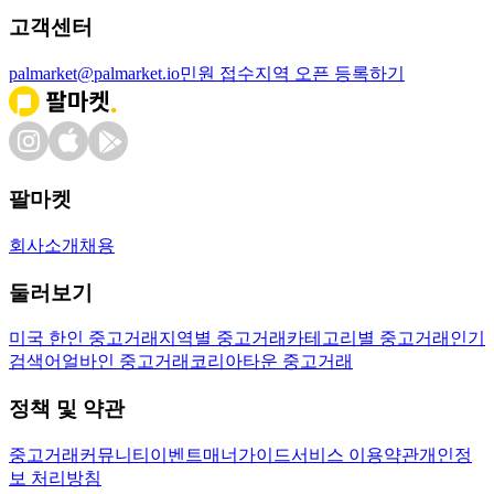
고객센터
palmarket@palmarket.io
민원 접수
지역 오픈 등록하기
팔마켓
회사소개
채용
둘러보기
미국 한인 중고거래
지역별 중고거래
카테고리별 중고거래
인기
검색어
얼바인 중고거래
코리아타운 중고거래
정책 및 약관
중고거래
커뮤니티
이벤트
매너가이드
서비스 이용약관
개인정
보 처리방침