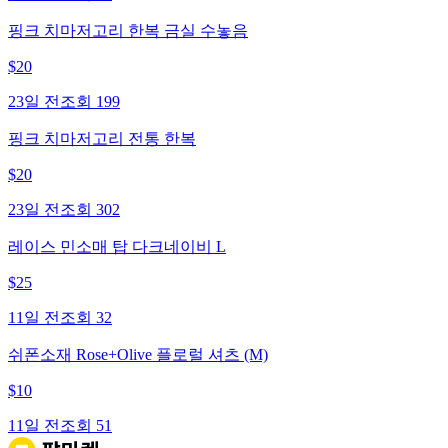
핑크 치마저고리 한복 금실 수놓음
$
20
23일 전
조회
199
핑크 치마저고리 전통 한복
$
20
23일 전
조회
302
레이스 민소매 탑 다크네이비 L
$
25
11일 전
조회
32
쉬폰소재 Rose+Olive 플로럴 셔츠 (M)
$
10
11일 전
조회
51