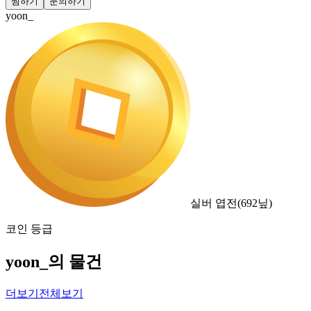
찜하기
문의하기
yoon_
실버 엽전
(
692
닢)
코인 등급
yoon_의 물건
더보기
전체보기