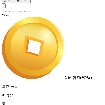
찜하기
문의하기
yoon_
실버 엽전
(
692
닢)
코인 등급
예약중
$
10