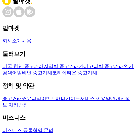
팔마켓
회사소개
채용
둘러보기
미국 한인 중고거래
지역별 중고거래
카테고리별 중고거래
인기
검색어
얼바인 중고거래
코리아타운 중고거래
정책 및 약관
중고거래
커뮤니티
이벤트
매너가이드
서비스 이용약관
개인정
보 처리방침
비즈니스
비즈니스 등록
협업 문의