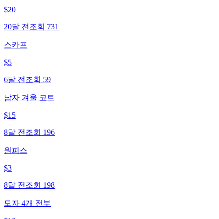
$
20
20달 전
조회
731
스카프
$
5
6달 전
조회
59
남자 겨울 코트
$
15
8달 전
조회
196
원피스
$
3
8달 전
조회
198
모자 4개 전부