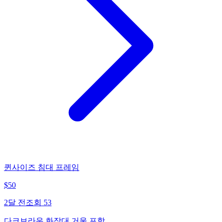
퀸사이즈 침대 프레임
$
50
2달 전
조회
53
다크브라운 화장대 거울 포함