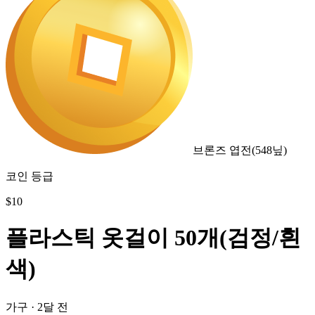
브론즈 엽전
(
548
닢)
코인 등급
$
10
플라스틱 옷걸이 50개(검정/흰
색)
가구
·
2달 전