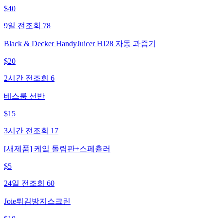
$
40
9일 전
조회
78
Black & Decker HandyJuicer HJ28 자동 과즙기
$
20
2시간 전
조회
6
베스룸 선반
$
15
3시간 전
조회
17
[새제품] 케잌 돌림판+스페츌러
$
5
24일 전
조회
60
Joie튀김방지스크린