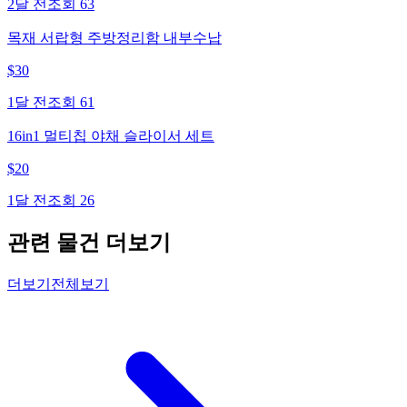
2달 전
조회
63
목재 서랍형 주방정리함 내부수납
$
30
1달 전
조회
61
16in1 멀티칩 야채 슬라이서 세트
$
20
1달 전
조회
26
관련 물건 더보기
더보기
전체보기