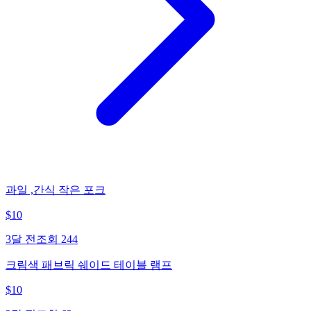
과일 ,간식 작은 포크
$
10
3달 전
조회
244
크림색 패브릭 쉐이드 테이블 램프
$
10