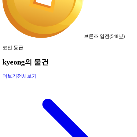
브론즈 엽전
(
548
닢)
코인 등급
kyeong의 물건
더보기
전체보기