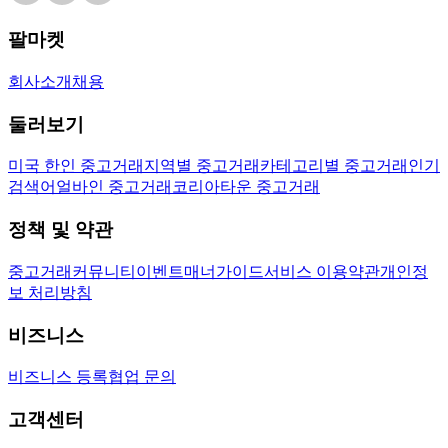
팔마켓
회사소개
채용
둘러보기
미국 한인 중고거래
지역별 중고거래
카테고리별 중고거래
인기
검색어
얼바인 중고거래
코리아타운 중고거래
정책 및 약관
중고거래
커뮤니티
이벤트
매너가이드
서비스 이용약관
개인정
보 처리방침
비즈니스
비즈니스 등록
협업 문의
고객센터