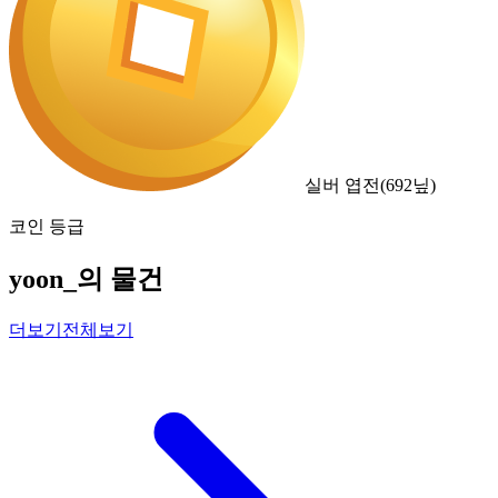
실버 엽전
(
692
닢)
코인 등급
yoon_의 물건
더보기
전체보기