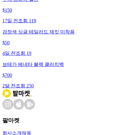
$
150
17일 전
조회
119
검정색 싱글 테일러드 재킷 미착용
$
50
4일 전
조회
19
보테가 베네타 블랙 클러치백
$
700
2달 전
조회
250
팔마켓
회사소개
채용