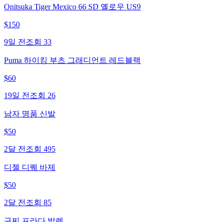
Onitsuka Tiger Mexico 66 SD 옐로우 US9
$
150
9일 전
조회
33
Puma 하이킹 부츠 그래디언트 레드블랙
$
60
19일 전
조회
26
남자 명품 신발
$
50
2달 전
조회
495
디젤 디퀘 바제
$
50
2달 전
조회
85
구찌 프라다 발렌