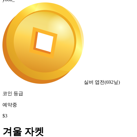
실버 엽전
(
692
닢)
코인 등급
예약중
$
3
겨울 자켓