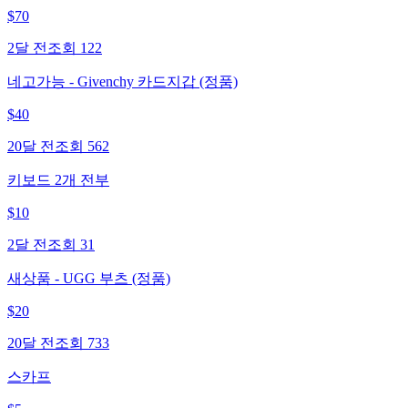
$
70
2달 전
조회
122
네고가능 - Givenchy 카드지갑 (정품)
$
40
20달 전
조회
562
키보드 2개 전부
$
10
2달 전
조회
31
새상품 - UGG 부츠 (정품)
$
20
20달 전
조회
733
스카프