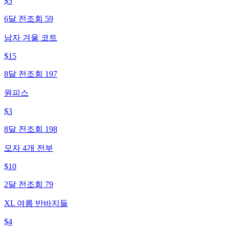
$
5
6달 전
조회
59
남자 겨울 코트
$
15
8달 전
조회
197
원피스
$
3
8달 전
조회
198
모자 4개 전부
$
10
2달 전
조회
79
XL 여름 반바지들
$
4