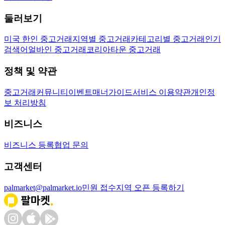
둘러보기
미국 한인 중고거래
지역별 중고거래
카테고리별 중고거래
인기
검색어
얼바인 중고거래
코리아타운 중고거래
정책 및 약관
중고거래
커뮤니티
이벤트
매너가이드
서비스 이용약관
개인정
보 처리방침
비즈니스
비즈니스 등록
협업 문의
고객센터
palmarket@palmarket.io
민원 접수
지역 오픈 등록하기