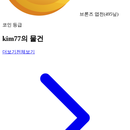
브론즈 엽전
(
495
닢)
코인 등급
kim77의 물건
더보기
전체보기