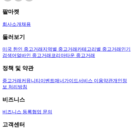
팔마켓
회사소개
채용
둘러보기
미국 한인 중고거래
지역별 중고거래
카테고리별 중고거래
인기
검색어
얼바인 중고거래
코리아타운 중고거래
정책 및 약관
중고거래
커뮤니티
이벤트
매너가이드
서비스 이용약관
개인정
보 처리방침
비즈니스
비즈니스 등록
협업 문의
고객센터