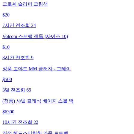
크로셰 슬리퍼 크림색
$
20
7시간 전
조회
24
Volcom 스트랩 샌들 (사이즈 10)
$
10
8시간 전
조회
9
정품 고야드 MM 클러치 - 그레이
$
500
3일 전
조회
65
(정품) 샤넬 클래식 베이지 스몰 백
$
6300
10시간 전
조회
22
직접 핸드스티치한 가죽 토트백