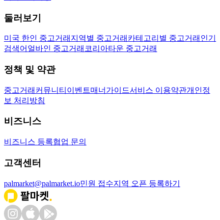
둘러보기
미국 한인 중고거래
지역별 중고거래
카테고리별 중고거래
인기
검색어
얼바인 중고거래
코리아타운 중고거래
정책 및 약관
중고거래
커뮤니티
이벤트
매너가이드
서비스 이용약관
개인정
보 처리방침
비즈니스
비즈니스 등록
협업 문의
고객센터
palmarket@palmarket.io
민원 접수
지역 오픈 등록하기