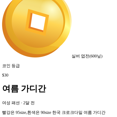
실버 엽전
(
600
닢)
코인 등급
$
30
여름 가디간
여성 패션
·
2달 전
빨강은 95size,흰색은 90size 한국 크로크다일 여름 가디간