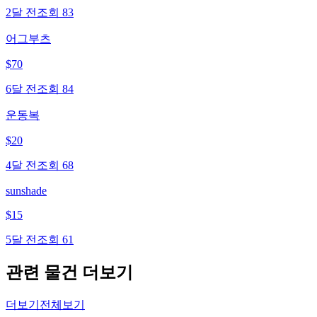
2달 전
조회
83
어그부츠
$
70
6달 전
조회
84
운동복
$
20
4달 전
조회
68
sunshade
$
15
5달 전
조회
61
관련 물건 더보기
더보기
전체보기