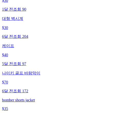
$
30
1달 전
조회
90
대형 벽시계
$
30
6달 전
조회
204
케이프
$
40
5달 전
조회
97
나이키 골프 바람막이
$
70
6달 전
조회
172
bomber shorts jacket
$
35