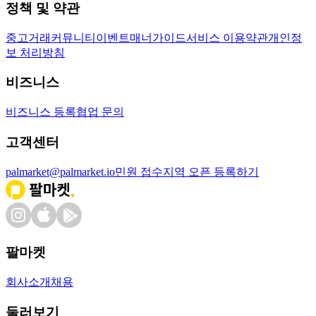
정책 및 약관
중고거래
커뮤니티
이벤트
매너가이드
서비스 이용약관
개인정
보 처리방침
비즈니스
비즈니스 등록
협업 문의
고객센터
palmarket@palmarket.io
민원 접수
지역 오픈 등록하기
팔마켓
회사소개
채용
둘러보기