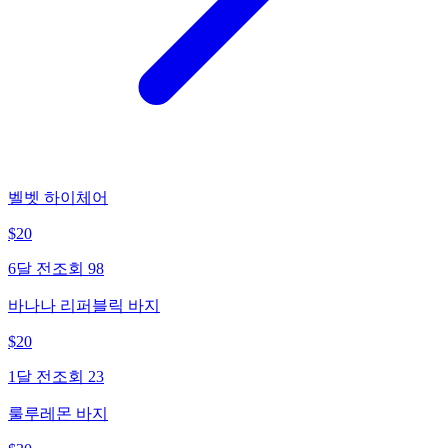
벨벳 하이체어
$
20
6달 전
조회
98
바나나 리퍼블릭 바지
$
20
1달 전
조회
23
룰루레몬 바지