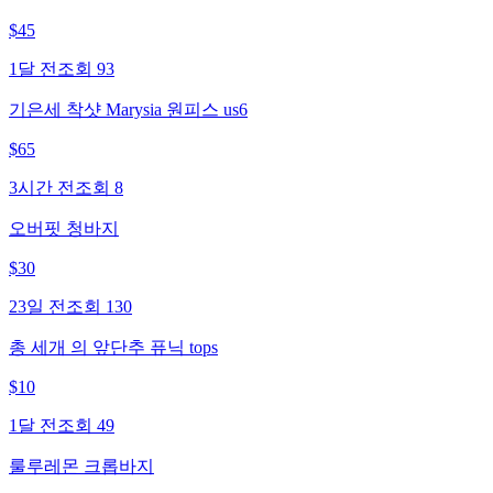
$
45
1달 전
조회
93
기은세 착샷 Marysia 원피스 us6
$
65
3시간 전
조회
8
오버핏 청바지
$
30
23일 전
조회
130
총 세개 의 앞단추 퓨닉 tops
$
10
1달 전
조회
49
룰루레몬 크롭바지