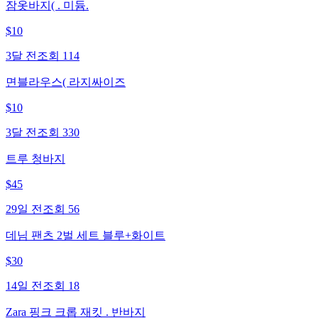
잠옷바지( . 미듐.
$
10
3달 전
조회
114
면블라우스( 라지싸이즈
$
10
3달 전
조회
330
트루 청바지
$
45
29일 전
조회
56
데님 팬츠 2벌 세트 블루+화이트
$
30
14일 전
조회
18
Zara 핑크 크롭 재킷 . 반바지