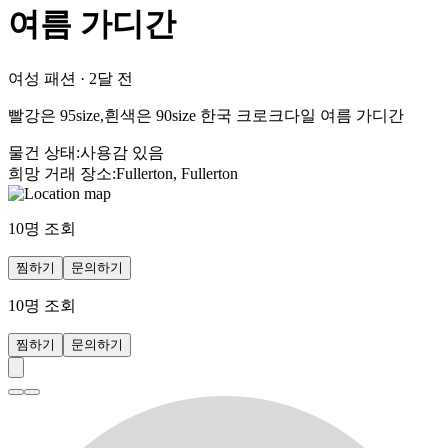
여름 가디간
여성 패션
·
2달 전
빨강은 95size,흰색은 90size 한국 크로크다일 여름 가디간
물건 상태
:
사용감 있음
희망 거래 장소
:
Fullerton, Fullerton
10
명 조회
찜하기
문의하기
10
명 조회
찜하기
문의하기