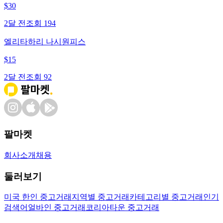
$
30
2달 전
조회
194
엘리타하리 나시원피스
$
15
2달 전
조회
92
팔마켓
회사소개
채용
둘러보기
미국 한인 중고거래
지역별 중고거래
카테고리별 중고거래
인기
검색어
얼바인 중고거래
코리아타운 중고거래