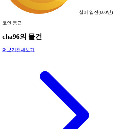
실버 엽전
(
600
닢)
코인 등급
cha96의 물건
더보기
전체보기