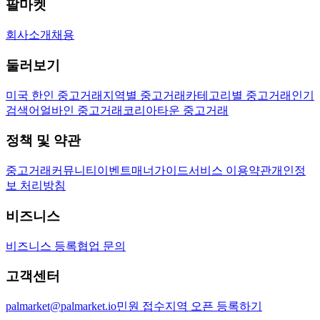
팔마켓
회사소개
채용
둘러보기
미국 한인 중고거래
지역별 중고거래
카테고리별 중고거래
인기
검색어
얼바인 중고거래
코리아타운 중고거래
정책 및 약관
중고거래
커뮤니티
이벤트
매너가이드
서비스 이용약관
개인정
보 처리방침
비즈니스
비즈니스 등록
협업 문의
고객센터
palmarket@palmarket.io
민원 접수
지역 오픈 등록하기