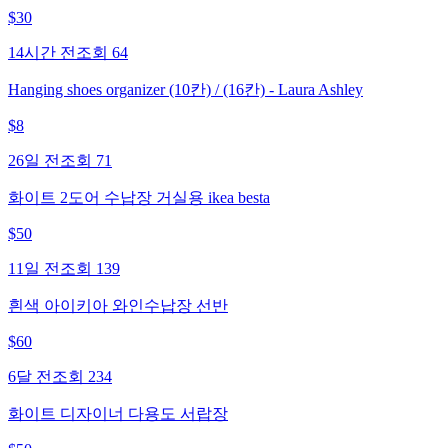
$
30
14시간 전
조회
64
Hanging shoes organizer (10칸) / (16칸) - Laura Ashley
$
8
26일 전
조회
71
화이트 2도어 수납장 거실용 ikea besta
$
50
11일 전
조회
139
흰색 아이키아 와인수납장 선반
$
60
6달 전
조회
234
화이트 디자이너 다용도 서랍장