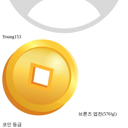
Young153
브론즈 엽전
(
576
닢)
코인 등급