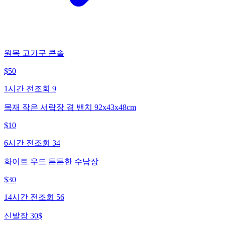
원목 고가구 콘솔
$
50
1시간 전
조회
9
목재 작은 서랍장 겸 밴치 92x43x48cm
$
10
6시간 전
조회
34
화이트 우드 튼튼한 수납장
$
30
14시간 전
조회
56
신발장 30$