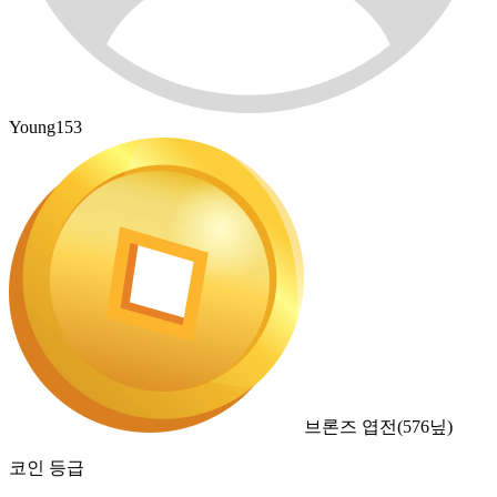
Young153
브론즈 엽전
(
576
닢)
코인 등급