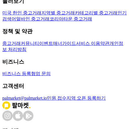
둘러보기
미국 한인 중고거래
지역별 중고거래
카테고리별 중고거래
인기
검색어
얼바인 중고거래
코리아타운 중고거래
정책 및 약관
중고거래
커뮤니티
이벤트
매너가이드
서비스 이용약관
개인정
보 처리방침
비즈니스
비즈니스 등록
협업 문의
고객센터
palmarket@palmarket.io
민원 접수
지역 오픈 등록하기