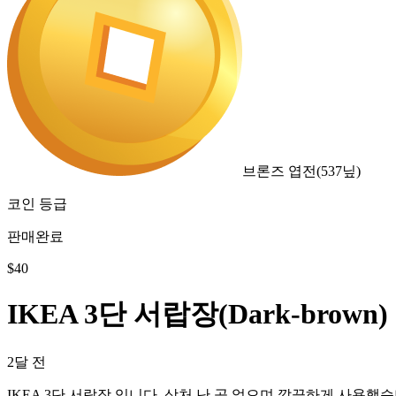
브론즈 엽전
(
537
닢)
코인 등급
판매완료
$
40
IKEA 3단 서랍장(Dark-brown)
2달 전
IKEA 3단 서랍장 입니다. 상처 난 곳 없으며 깔끔하게 사용했습니