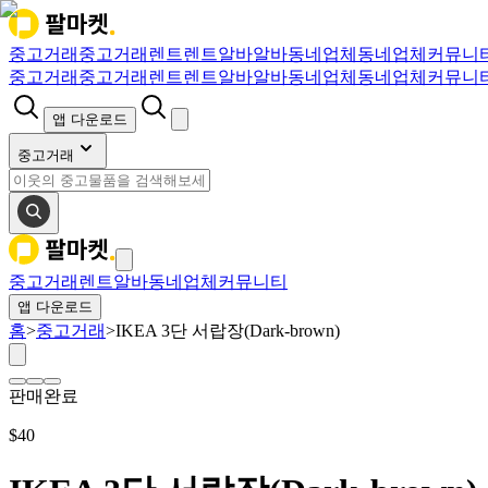
중고거래
중고거래
렌트
렌트
알바
알바
동네업체
동네업체
커뮤니
중고거래
중고거래
렌트
렌트
알바
알바
동네업체
동네업체
커뮤니
앱 다운로드
중고거래
중고거래
렌트
알바
동네업체
커뮤니티
앱 다운로드
홈
>
중고거래
>
IKEA 3단 서랍장(Dark-brown)
판매완료
$
40