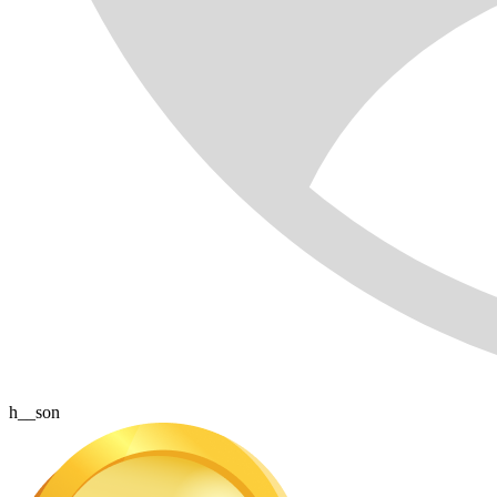
h__son