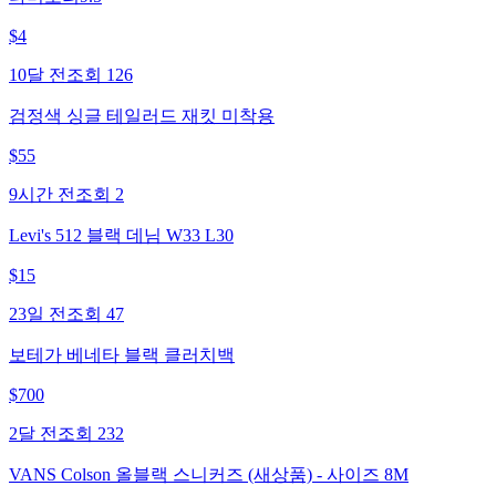
$
4
10달 전
조회
126
검정색 싱글 테일러드 재킷 미착용
$
55
9시간 전
조회
2
Levi's 512 블랙 데님 W33 L30
$
15
23일 전
조회
47
보테가 베네타 블랙 클러치백
$
700
2달 전
조회
232
VANS Colson 올블랙 스니커즈 (새상품) - 사이즈 8M