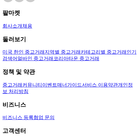
팔마켓
회사소개
채용
둘러보기
미국 한인 중고거래
지역별 중고거래
카테고리별 중고거래
인기
검색어
얼바인 중고거래
코리아타운 중고거래
정책 및 약관
중고거래
커뮤니티
이벤트
매너가이드
서비스 이용약관
개인정
보 처리방침
비즈니스
비즈니스 등록
협업 문의
고객센터