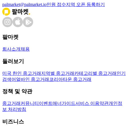
palmarket@palmarket.io
민원 접수
지역 오픈 등록하기
팔마켓
회사소개
채용
둘러보기
미국 한인 중고거래
지역별 중고거래
카테고리별 중고거래
인기
검색어
얼바인 중고거래
코리아타운 중고거래
정책 및 약관
중고거래
커뮤니티
이벤트
매너가이드
서비스 이용약관
개인정
보 처리방침
비즈니스