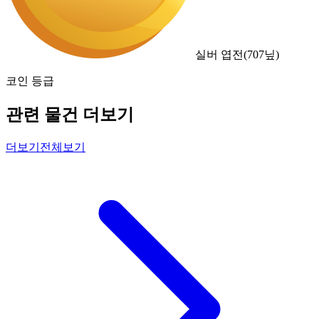
실버 엽전
(
707
닢)
코인 등급
관련 물건 더보기
더보기
전체보기