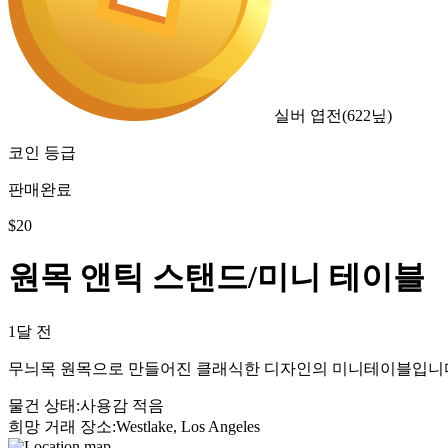
실버 엽전
(
622
닢)
코인 등급
판매완료
$
20
원목 앤틱 스탠드/미니 테이블
1달 전
무늬목 원목으로 만들어진 클래식한 디자인의 미니테이블입니다. 앞면
물건 상태
:
사용감 적음
희망 거래 장소
:
Westlake, Los Angeles