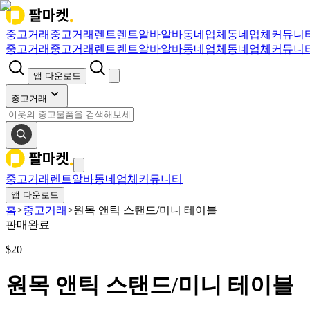
중고거래
중고거래
렌트
렌트
알바
알바
동네업체
동네업체
커뮤니
중고거래
중고거래
렌트
렌트
알바
알바
동네업체
동네업체
커뮤니
앱 다운로드
중고거래
중고거래
렌트
알바
동네업체
커뮤니티
앱 다운로드
홈
>
중고거래
>
원목 앤틱 스탠드/미니 테이블
판매완료
$
20
원목 앤틱 스탠드/미니 테이블