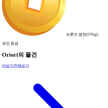
브론즈 엽전
(
570
닢)
코인 등급
Oriori의 물건
더보기
전체보기