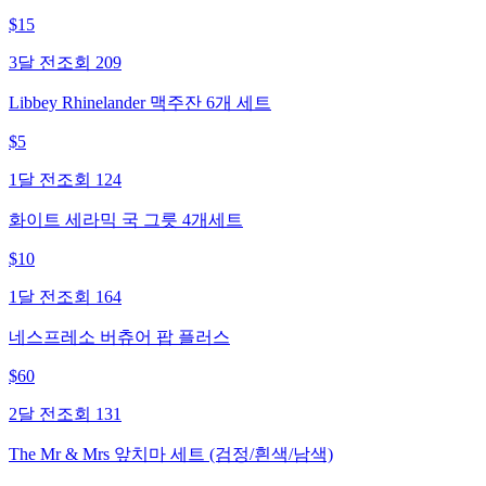
$
15
3달 전
조회
209
Libbey Rhinelander 맥주잔 6개 세트
$
5
1달 전
조회
124
화이트 세라믹 국 그릇 4개세트
$
10
1달 전
조회
164
네스프레소 버츄어 팝 플러스
$
60
2달 전
조회
131
The Mr & Mrs 앞치마 세트 (검정/흰색/남색)