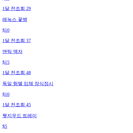
1달 전
조회
29
레녹스 꽃병
$
10
1달 전
조회
37
앤틱 액자
$
15
1달 전
조회
48
독일 험맬 입체 장식접시
$
10
1달 전
조회
45
웻지우드 트레이
$
5