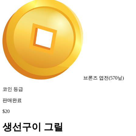
브론즈 엽전
(
570
닢)
코인 등급
판매완료
$
20
생선구이 그릴