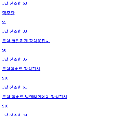
1달 전
조회
63
맥주잔
$
5
1달 전
조회
33
로얄 코펜하겐 장식용접시
$
8
1달 전
조회
35
로얄알버트 장식접시
$
10
1달 전
조회
61
로얄 알버트 발렌타인데이 장식접시
$
10
1달 전
조회
49