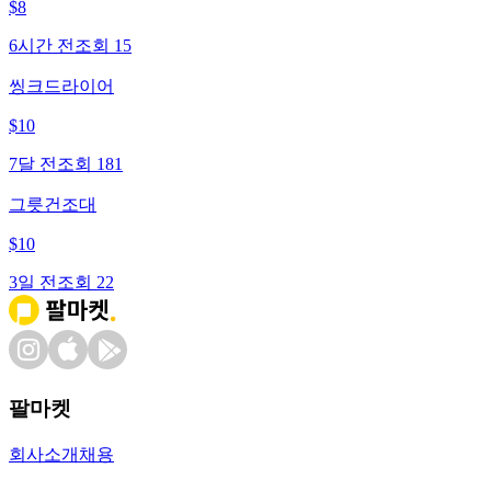
$
8
6시간 전
조회
15
씽크드라이어
$
10
7달 전
조회
181
그릇건조대
$
10
3일 전
조회
22
팔마켓
회사소개
채용