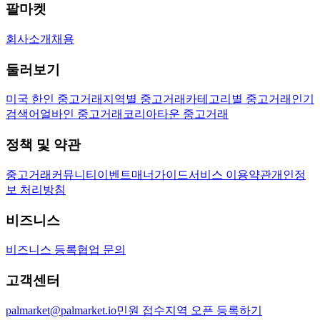
팔마켓
회사소개
채용
둘러보기
미국 한인 중고거래
지역별 중고거래
카테고리별 중고거래
인기
검색어
얼바인 중고거래
코리아타운 중고거래
정책 및 약관
중고거래
커뮤니티
이벤트
매너가이드
서비스 이용약관
개인정
보 처리방침
비즈니스
비즈니스 등록
협업 문의
고객센터
palmarket@palmarket.io
민원 접수
지역 오픈 등록하기