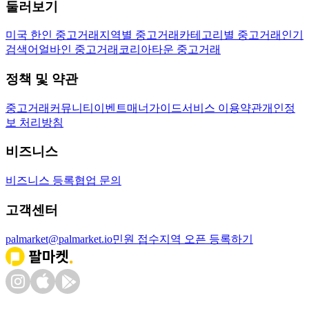
둘러보기
미국 한인 중고거래
지역별 중고거래
카테고리별 중고거래
인기
검색어
얼바인 중고거래
코리아타운 중고거래
정책 및 약관
중고거래
커뮤니티
이벤트
매너가이드
서비스 이용약관
개인정
보 처리방침
비즈니스
비즈니스 등록
협업 문의
고객센터
palmarket@palmarket.io
민원 접수
지역 오픈 등록하기