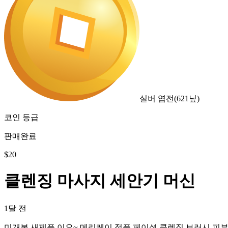
실버 엽전
(
621
닢)
코인 등급
판매완료
$
20
클렌징 마사지 세안기 머신
1달 전
미개봉 새제품 이요~ 메리케이 정품 페이셜 클렌징 브러시 피부 관