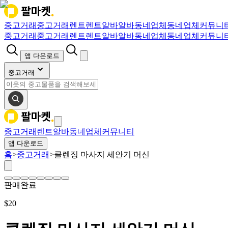
중고거래
중고거래
렌트
렌트
알바
알바
동네업체
동네업체
커뮤니
중고거래
중고거래
렌트
렌트
알바
알바
동네업체
동네업체
커뮤니
앱 다운로드
중고거래
중고거래
렌트
알바
동네업체
커뮤니티
앱 다운로드
홈
>
중고거래
>
클렌징 마사지 세안기 머신
판매완료
$
20