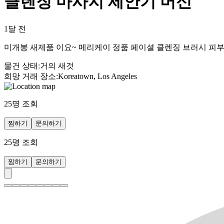
클렌징 마사지 세안기 머신
1달 전
미개봉 새제품 이요~ 메리케이 정품 페이셜 클렌징 브러시 피부 관
물건 상태
:
거의 새것
희망 거래 장소
:
Koreatown, Los Angeles
25
명 조회
찜하기
문의하기
25
명 조회
찜하기
문의하기