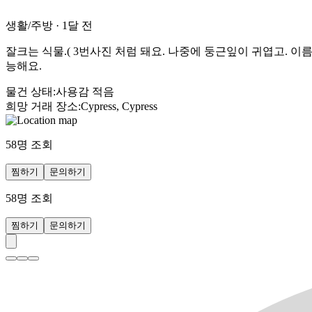
생활/주방
·
1달 전
잘크는 식물.( 3번사진 처럼 돼요. 나중에 둥근잎이 귀엽고. 
능해요.
물건 상태
:
사용감 적음
희망 거래 장소
:
Cypress, Cypress
58
명 조회
찜하기
문의하기
58
명 조회
찜하기
문의하기