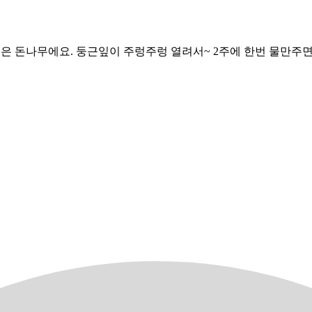
이름은 돈나무에요. 둥근잎이 주렁주렁 열려서~ 2주에 한번 물만주