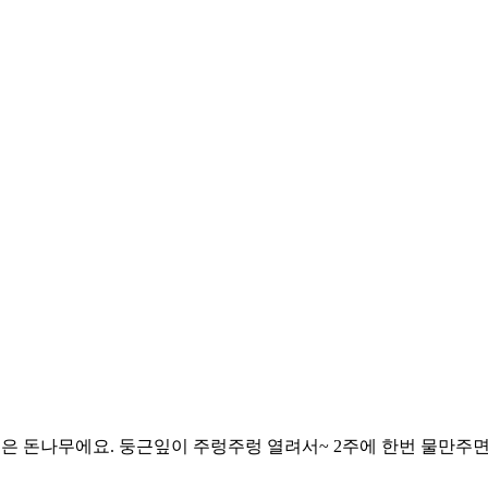
이름은 돈나무에요. 둥근잎이 주렁주렁 열려서~ 2주에 한번 물만주