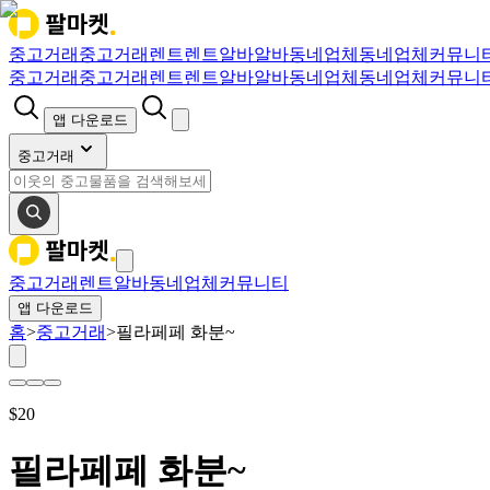
중고거래
중고거래
렌트
렌트
알바
알바
동네업체
동네업체
커뮤니
중고거래
중고거래
렌트
렌트
알바
알바
동네업체
동네업체
커뮤니
앱 다운로드
중고거래
중고거래
렌트
알바
동네업체
커뮤니티
앱 다운로드
홈
>
중고거래
>
필라페페 화분~
$
20
필라페페 화분~