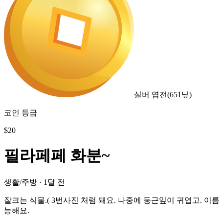
실버 엽전
(
651
닢)
코인 등급
$
20
필라페페 화분~
생활/주방
·
1달 전
잘크는 식물.( 3번사진 처럼 돼요. 나중에 둥근잎이 귀엽고. 
능해요.