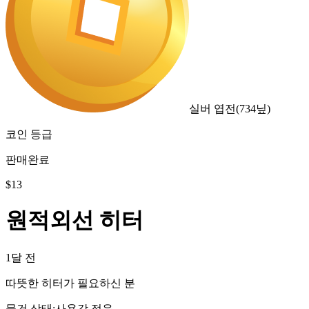
실버 엽전
(
734
닢)
코인 등급
판매완료
$
13
원적외선 히터
1달 전
따뜻한 히터가 필요하신 분
물건 상태
:
사용감 적음