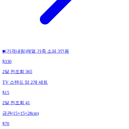
■(가격내림)캐멀 가죽 소파 3인용
$
330
2달 전
조회
365
TV 스탠드 암 2개 세트
$
15
2달 전
조회
41
금관(15×15×28cm)
$
70