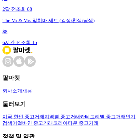
2달 전
조회
88
The Mr & Mrs 앞치마 세트 (검정/흰색/남색)
$
8
6시간 전
조회
15
팔마켓
회사소개
채용
둘러보기
미국 한인 중고거래
지역별 중고거래
카테고리별 중고거래
인기
검색어
얼바인 중고거래
코리아타운 중고거래
정책 및 약관