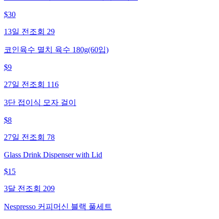
$
30
13일 전
조회
29
코인육수 멸치 육수 180g(60입)
$
9
27일 전
조회
116
3단 접이식 모자 걸이
$
8
27일 전
조회
78
Glass Drink Dispenser with Lid
$
15
3달 전
조회
209
Nespresso 커피머신 블랙 풀세트