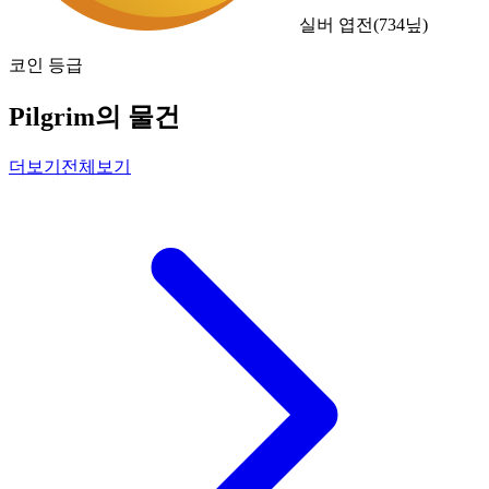
실버 엽전
(
734
닢)
코인 등급
Pilgrim의 물건
더보기
전체보기