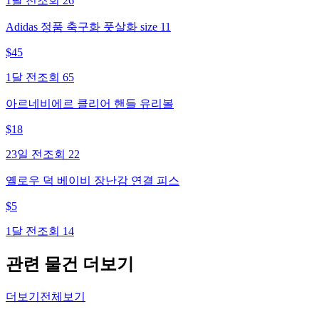
1달 전
조회
26
Adidas 정품 축구화 풋살화 size 11
$
45
1달 전
조회
65
아르네비에르 클리어 핸들 유리볼
$
18
23일 전
조회
22
옐로우 덕 베이비 장난감 연결 피스
$
5
1달 전
조회
14
관련 물건 더보기
더보기
전체보기