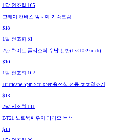
1달 전
조회
105
그레이 캔버스 앞치마 가죽트림
$
18
1달 전
조회
51
2단 화이트 플라스틱 수납 선반(13×10×9 inch)
$
10
1달 전
조회
102
Hurricane Spin Scrubber 충전식 전동 ㅎㅎ청소기
$
13
2달 전
조회
111
BT21 노트북파우치 라이므 녹색
$
13