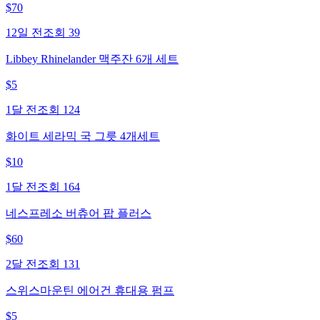
$
70
12일 전
조회
39
Libbey Rhinelander 맥주잔 6개 세트
$
5
1달 전
조회
124
화이트 세라믹 국 그릇 4개세트
$
10
1달 전
조회
164
네스프레소 버츄어 팝 플러스
$
60
2달 전
조회
131
스위스마운틴 에어건 휴대용 펌프
$
5