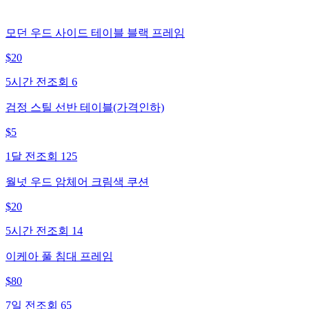
모던 우드 사이드 테이블 블랙 프레임
$
20
5시간 전
조회
6
검정 스틸 선반 테이블(가격인하)
$
5
1달 전
조회
125
월넛 우드 암체어 크림색 쿠션
$
20
5시간 전
조회
14
이케아 풀 침대 프레임
$
80
7일 전
조회
65