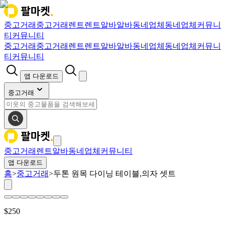
중고거래
중고거래
렌트
렌트
알바
알바
동네업체
동네업체
커뮤니
티
커뮤니티
중고거래
중고거래
렌트
렌트
알바
알바
동네업체
동네업체
커뮤니
티
커뮤니티
앱 다운로드
중고거래
중고거래
렌트
알바
동네업체
커뮤니티
앱 다운로드
홈
>
중고거래
>
두톤 원목 다이닝 테이블,의자 셋트
$
250