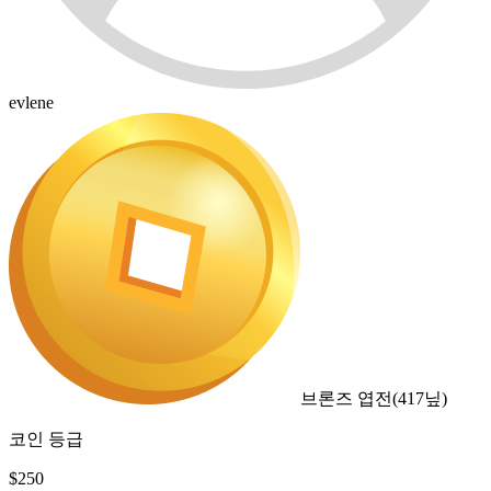
evlene
브론즈 엽전
(
417
닢)
코인 등급
$
250