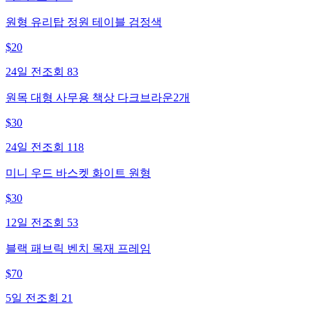
원형 유리탑 정원 테이블 검정색
$
20
24일 전
조회
83
원목 대형 사무용 책상 다크브라운2개
$
30
24일 전
조회
118
미니 우드 바스켓 화이트 원형
$
30
12일 전
조회
53
블랙 패브릭 벤치 목재 프레임
$
70
5일 전
조회
21