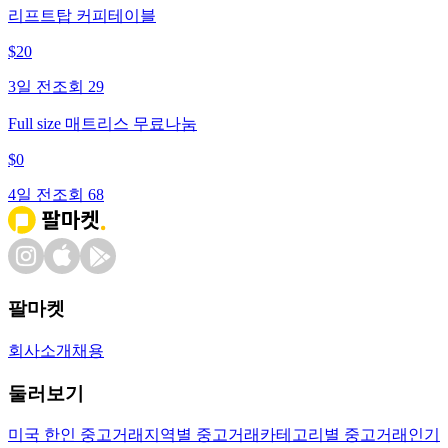
리프트탑 커피테이블
$
20
3일 전
조회
29
Full size 매트리스 무료나눔
$
0
4일 전
조회
68
팔마켓
회사소개
채용
둘러보기
미국 한인 중고거래
지역별 중고거래
카테고리별 중고거래
인기