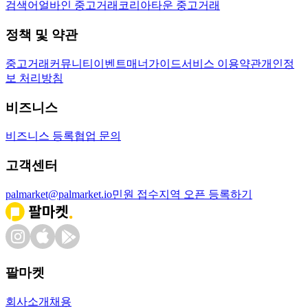
검색어
얼바인 중고거래
코리아타운 중고거래
정책 및 약관
중고거래
커뮤니티
이벤트
매너가이드
서비스 이용약관
개인정
보 처리방침
비즈니스
비즈니스 등록
협업 문의
고객센터
palmarket@palmarket.io
민원 접수
지역 오픈 등록하기
팔마켓
회사소개
채용