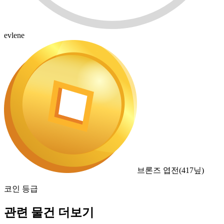
evlene
브론즈 엽전
(
417
닢)
코인 등급
관련 물건 더보기