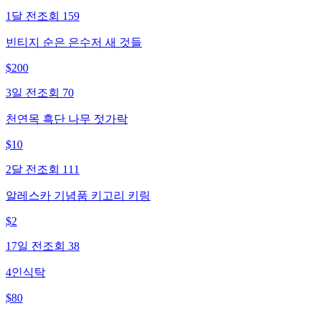
1달 전
조회
159
빈티지 순은 은수저 새 것들
$
200
3일 전
조회
70
천연목 흑단 나무 젓가락
$
10
2달 전
조회
111
알레스카 기념품 키고리 키링
$
2
17일 전
조회
38
4인식탁
$
80