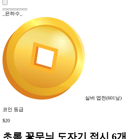
_은하수_
실버 엽전
(
601
닢)
코인 등급
$
20
초록 꽃무늬 도자기 접시 6개