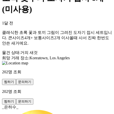
(미사용)
1달 전
클래식한 초록 꽃과 토끼 그림이 그려진 도자기 접시 세트입니
다. 큰사이즈4개+ 보통사이즈2개 이사올때 사서 진짜 한번도
안쓴 새거에요.
물건 상태
:
거의 새것
희망 거래 장소
:
Koreatown, Los Angeles
202
명 조회
찜하기
문의하기
202
명 조회
찜하기
문의하기
_은하수_