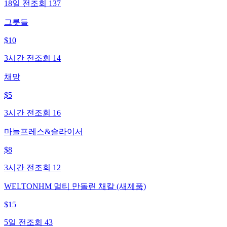
18일 전
조회
137
그릇들
$
10
3시간 전
조회
14
채망
$
5
3시간 전
조회
16
마늘프레스&슬라이서
$
8
3시간 전
조회
12
WELTONHM 멀티 만돌린 채칼 (새제품)
$
15
5일 전
조회
43