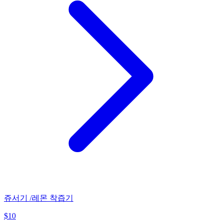
쥬서기 /레몬 착즙기
$
10