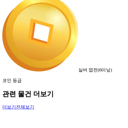
실버 엽전
(
601
닢)
코인 등급
관련 물건 더보기
더보기
전체보기