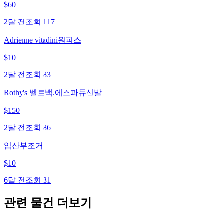
$
60
2달 전
조회
117
Adrienne vitadini원피스
$
10
2달 전
조회
83
Rothy's 벨트백.에스파듀신발
$
150
2달 전
조회
86
임산부조거
$
10
6달 전
조회
31
관련 물건 더보기