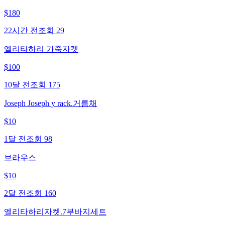
$
180
22시간 전
조회
29
엘리타하리 가죽자켓
$
100
10달 전
조회
175
Joseph Joseph y rack.거름채
$
10
1달 전
조회
98
브라우스
$
10
2달 전
조회
160
엘리타하리자켓.7부바지세트