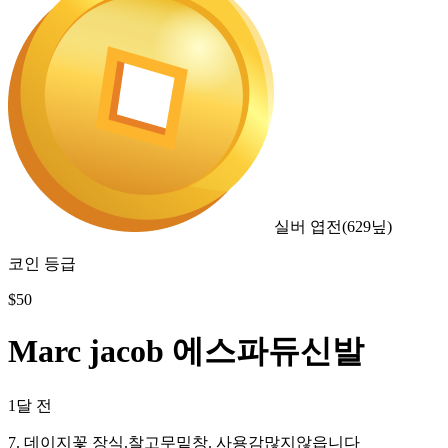
실버 엽전
(
629
닢)
코인 등급
$
50
Marc jacob 에스파듀신발
1달 전
7. 데이지꽃 장식.찰고무밑창. 사용감많지않읍니다