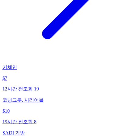
키체인
$
7
12시간 전
조회
19
코닝그릇. 시리어볼
$
10
19시간 전
조회
8
SADI 가방