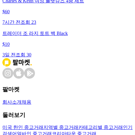
Charles & Keith 여성 플랫슈즈 4종 세트
$
60
7시간 전
조회
23
트레이더 조 라지 토트 백 Black
$
10
3일 전
조회
30
팔마켓
회사소개
채용
둘러보기
미국 한인 중고거래
지역별 중고거래
카테고리별 중고거래
인기
검색어
얼바인 중고거래
코리아타운 중고거래