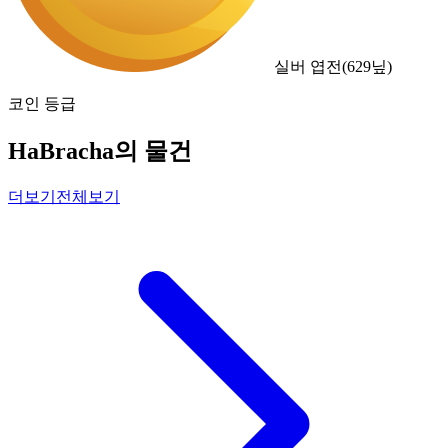
실버 엽전
(
629
닢)
코인 등급
HaBracha의 물건
더보기
전체보기