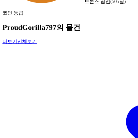
브론즈 엽전
(
505
닢)
코인 등급
ProudGorilla797의 물건
더보기
전체보기