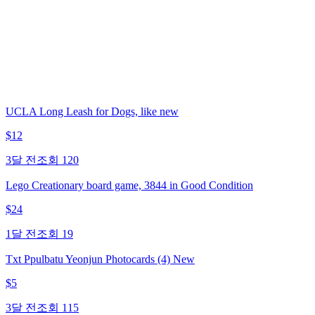
UCLA Long Leash for Dogs, like new
$
12
3달 전
조회
120
Lego Creationary board game, 3844 in Good Condition
$
24
1달 전
조회
19
Txt Ppulbatu Yeonjun Photocards (4) New
$
5
3달 전
조회
115